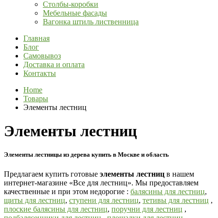
Столбы-коробки
Мебельные фасады
Вагонка штиль лиственница
Главная
Блог
Самовывоз
Доставка и оплата
Контакты
Home
Товары
Элементы лестниц
Элементы лестниц
Элементы лестницы из дерева купить в Москве и область
Предлагаем купить готовые
элементы лестниц
в нашем
интернет-магазине «Все для лестниц». Мы предоставляем
качественные и при этом недорогие :
балясины для лестниц
,
щиты для лестниц
,
ступени для лестниц
,
тетивы для лестниц
,
плоские балясины для лестниц
,
поручни для лестниц
,
подбалясенники для лестниц
,
площадки для лестниц
,