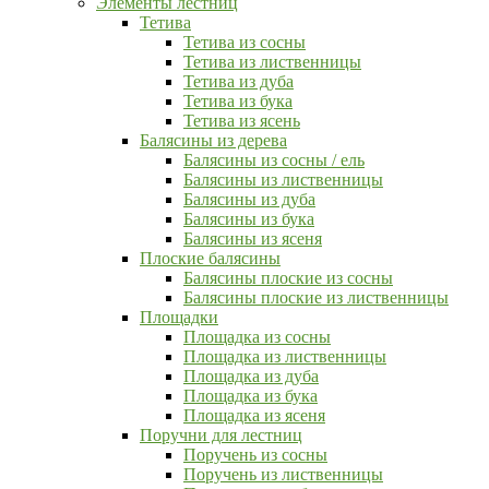
Элементы лестниц
Тетива
Тетива из сосны
Тетива из лиственницы
Тетива из дуба
Тетива из бука
Тетива из ясень
Балясины из дерева
Балясины из сосны / ель
Балясины из лиственницы
Балясины из дуба
Балясины из бука
Балясины из ясеня
Плоские балясины
Балясины плоские из сосны
Балясины плоские из лиственницы
Площадки
Площадка из сосны
Площадка из лиственницы
Площадка из дуба
Площадка из бука
Площадка из ясеня
Поручни для лестниц
Поручень из сосны
Поручень из лиственницы