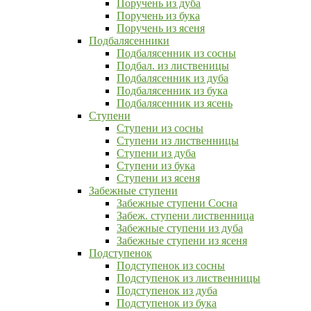
Поручень из дуба
Поручень из бука
Поручень из ясеня
Подбалясенники
Подбалясенник из сосны
Подбал. из лиственицы
Подбалясенник из дуба
Подбалясенник из бука
Подбалясенник из ясень
Ступени
Ступени из сосны
Ступени из лиственницы
Ступени из дуба
Ступени из бука
Ступени из ясеня
Забежные ступени
Забежные ступени Сосна
Забеж. ступени лиственница
Забежные ступени из дуба
Забежные ступени из ясеня
Подступенок
Подступенок из сосны
Подступенок из лиственницы
Подступенок из дуба
Подступенок из бука