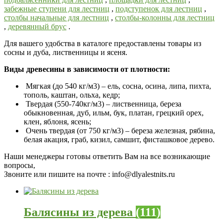
забежные ступени для лестниц
,
подступенок для лестниц
,
столбы начальные для лестниц
,
столбы-колонны для лестниц
,
деревянный брус
.
Для вашего удобства в каталоге предоставлены товары из
сосны и дуба, лиственницы и ясеня.
Виды древесины в зависимости от плотности:
Мягкая (до 540 кг/м3) – ель, сосна, осина, липа, пихта,
тополь, каштан, ольха, кедр;
Твердая (550-740кг/м3) – лиственница, береза
обыкновенная, дуб, ильм, бук, платан, грецкий орех,
клен, яблоня, ясень;
Очень твердая (от 750 кг/м3) – береза железная, рябина,
белая акация, граб, кизил, самшит, фисташковое дерево.
Наши менеджеры готовы ответить Вам на все возникающие
вопросы,
Звоните
или пишите на почте : info@dlyalestnits.ru
Балясины из дерева
(111)