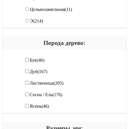
Цельноламельная
(11)
Э
(214)
Порода дерево:
Бук
(46)
Дуб
(167)
Лиственица
(205)
Сосна / Ель
(176)
Ясень
(46)
Размеры, мм: