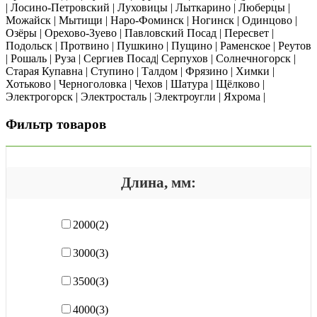
| Лосино-Петровский | Луховицы | Лыткарино | Люберцы |
Можайск | Мытищи | Наро-Фоминск | Ногинск | Одинцово |
Озёры | Орехово-Зуево | Павловский Посад | Пересвет |
Подольск | Протвино | Пушкино | Пущино | Раменское | Реутов
| Рошаль | Руза | Сергиев Посад| Серпухов | Солнечногорск |
Старая Купавна | Ступино | Талдом | Фрязино | Химки |
Хотьково | Черноголовка | Чехов | Шатура | Щёлково |
Электрогорск | Электросталь | Электроугли | Яхрома |
Фильтр товаров
Длина, мм:
2000
(2)
3000
(3)
3500
(3)
4000
(3)