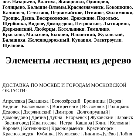
пос. Назарьево, Власиха, Жаворонки, Одинцово,
Голицыно, Большие-Вяземы.Краснознаменск, Кокошкино,
Калиниец, Селятино, Первомайское, Птичное, Филимонки,
Троицк, Десна, Воскресенское, Дрожжино, Подольск,
Щербинка, Видное, Домодедово, Петровское, Лыткарино,
Дзержинский, Люберцы, Котельники, Томилино,
Красково, Малахово, Быково, Ильинский, Жуковский,
Балашиха, Железнодорожный, Купавня, Электроугли,
Щелково.
Элементы лестниц из дерево
ДОСТАВКА ПО МОСКВЕ И ГОРОДАМ МОСКОВСКОЙ
ОБЛАСТИ:
Апрелевка | Балашиха | Белоозёрский | Бронницы | Верея |
Видное | Волоколамск | Воскресенск | Высоковск | Голицыно |
Дедовск | Дзержинский | Дмитров | Долгопрудный |
Домодедово | Дрезна | Дубна | Егорьевск | Жуковский | Зарайск
| Звенигород | Ивантеевка | Истра | Кашира | Клин | Коломна |
Королёв | Котельники | Красноармейск | Красногорск |
Краснозаводск | Кубинка | Куровское | Ликино-Дулёво | Лобня