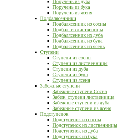
Поручень из дуба
Поручень из бука
Поручень из ясеня
Подбалясенники
Подбалясенник из сосны
Подбал. из лиственицы
Подбалясенник из дуба
Подбалясенник из бука
Подбалясенник из ясень
Ступени
Ступени из сосны
Ступени из лиственницы
Ступени из дуба
Ступени из бука
Ступени из ясеня
Забежные ступени
Забежные ступени Сосна
Забеж. ступени лиственница
Забежные ступени из дуба
Забежные ступени из ясеня
Подступенок
Подступенок из сосны
Подступенок из лиственницы
Подступенок из дуба
Подступенок из бука