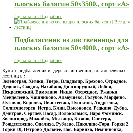
плоских балясин 50х3500., сорт «А»
/ цена за шт.
Подробнее
Подбалясеник из лиственницы для
плоских балясин 50х4000., сорт «А»
/ цена за шт.
Подробнее
Купить подбалясеник из дерево лиственница для деревяных
лестниц в :
Зеленоград, Химки, Тверь, Владимир, Брехово, Отрадное,
Дедовск, Сходня, Нахабино, Долгопрудный, Лобня,
Некрасовский, Ермолино, Икша, Озерецкое, Ржавки,
Менделеево, Чашниково, Алабушево, Голубое, Марфино,
Луговая, Королев, Ивантеевка, Пушкино, Андреевка,
Солнечногорск, Истра, Клин, Высоковск, Редкино, Дубна,
Дмитров, Сергиев Пасад, Волоколамск, Наро-Фоминск,
Звенигород, Можайск, Мытищи, Козино, Снигери,
Рождественно, Опалиха, Рублево, Николино-Гора, Горки 2,
Горки 10, Петрово-Дальнее, Пос. Барвиха, Немчиновка,