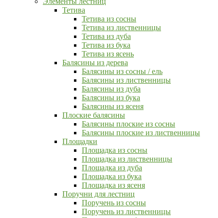
Элементы лестниц
Тетива
Тетива из сосны
Тетива из лиственницы
Тетива из дуба
Тетива из бука
Тетива из ясень
Балясины из дерева
Балясины из сосны / ель
Балясины из лиственницы
Балясины из дуба
Балясины из бука
Балясины из ясеня
Плоские балясины
Балясины плоские из сосны
Балясины плоские из лиственницы
Площадки
Площадка из сосны
Площадка из лиственницы
Площадка из дуба
Площадка из бука
Площадка из ясеня
Поручни для лестниц
Поручень из сосны
Поручень из лиственницы