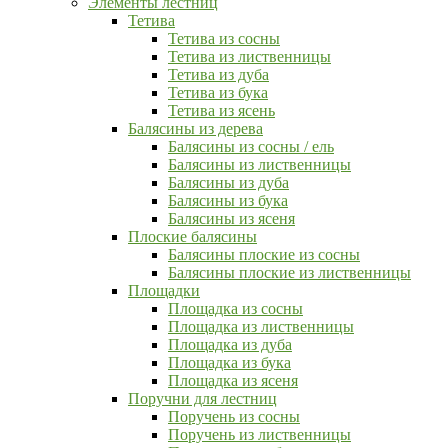
Элементы лестниц
Тетива
Тетива из сосны
Тетива из лиственницы
Тетива из дуба
Тетива из бука
Тетива из ясень
Балясины из дерева
Балясины из сосны / ель
Балясины из лиственницы
Балясины из дуба
Балясины из бука
Балясины из ясеня
Плоские балясины
Балясины плоские из сосны
Балясины плоские из лиственницы
Площадки
Площадка из сосны
Площадка из лиственницы
Площадка из дуба
Площадка из бука
Площадка из ясеня
Поручни для лестниц
Поручень из сосны
Поручень из лиственницы