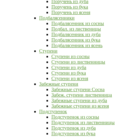
Поручень из дуба
Поручень из бука
Поручень из ясеня
Подбалясенники
Подбалясенник из сосны
Подбал. из лиственицы
Подбалясенник из дуба
Подбалясенник из бука
Подбалясенник из ясень
Ступени
Ступени из сосны
Ступени из лиственницы
Ступени из дуба
Ступени из бука
Ступени из ясеня
Забежные ступени
Забежные ступени Сосна
Забеж. ступени лиственница
Забежные ступени из дуба
Забежные ступени из ясеня
Подступенок
Подступенок из сосны
Подступенок из лиственницы
Подступенок из дуба
Подступенок из бука