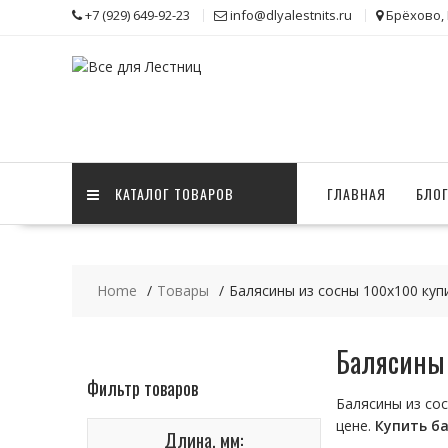
Skip
+7 (929) 649-92-23
info@dlyalestnits.ru
Брёхово,
to
content
КАТАЛОГ ТОВАРОВ
ГЛАВНАЯ
БЛО
Home
Товары
Балясины из сосны 100х100 куп
Балясины 
Фильтр товаров
Балясины из сос
цене.
Купить
б
Длина, мм: