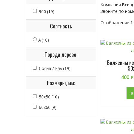
Компания
Все д
Звоните по ном
900
(19)
Отображение 1–
Сортность
А
(18)
Порода дерево:
Балясины из
50
Сосна / Ель
(19)
400
Р
Размеры, мм:
В
50х50
(10)
60х60
(9)