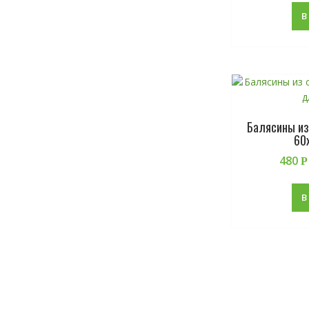
В
Балясины из
60
480
Р
В