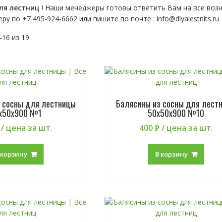
ля лестниц
! Наши менеджеры готовы ответить Вам на все воз
еру по
+7 495-924-6662 или пишите по почте : info@dlyalestnits.ru
16 из 19
 сосны для лестницы
Балясины из сосны для лест
х50х900 №1
50х50х900 №10
/ цена за шт.
400
/ цена за шт.
Р
 корзину
В корзину