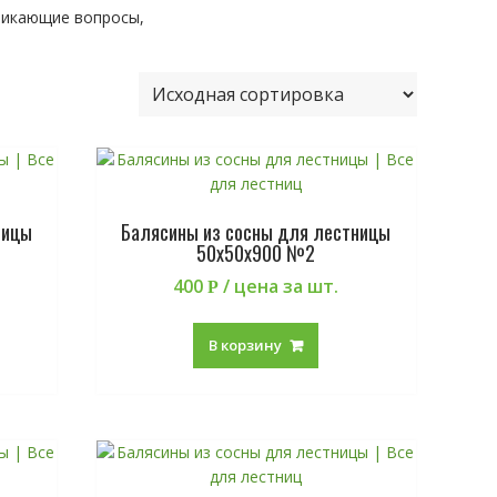
никающие вопросы,
ницы
Балясины из сосны для лестницы
50х50х900 №2
400
/ цена за шт.
Р
В корзину