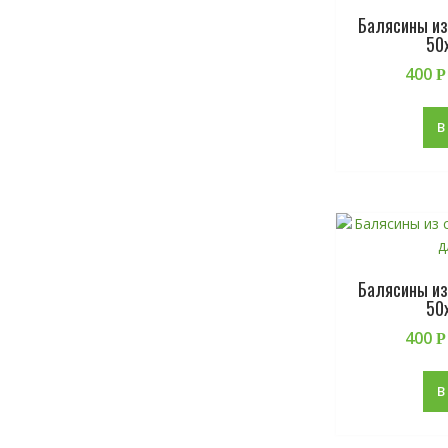
Балясины из
50
400
Р
В
Балясины из
50
400
Р
В