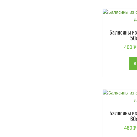
Балясины из
50
400
Р
В
Балясины из
60
480
Р