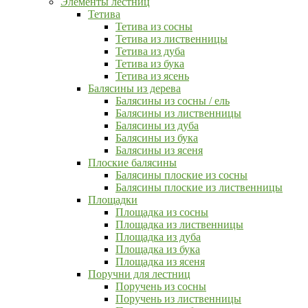
Элементы лестниц
Тетива
Тетива из сосны
Тетива из лиственницы
Тетива из дуба
Тетива из бука
Тетива из ясень
Балясины из дерева
Балясины из сосны / ель
Балясины из лиственницы
Балясины из дуба
Балясины из бука
Балясины из ясеня
Плоские балясины
Балясины плоские из сосны
Балясины плоские из лиственницы
Площадки
Площадка из сосны
Площадка из лиственницы
Площадка из дуба
Площадка из бука
Площадка из ясеня
Поручни для лестниц
Поручень из сосны
Поручень из лиственницы