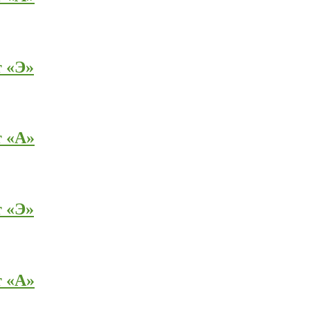
т «Э»
т «А»
т «Э»
т «А»