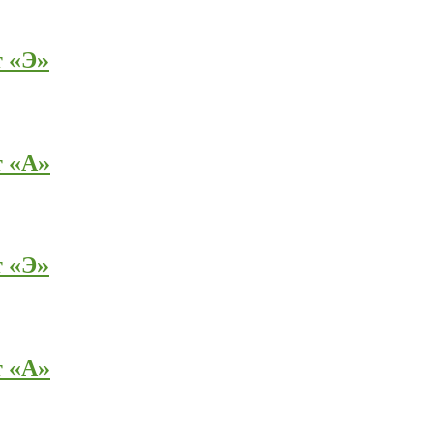
т «Э»
т «А»
т «Э»
т «А»