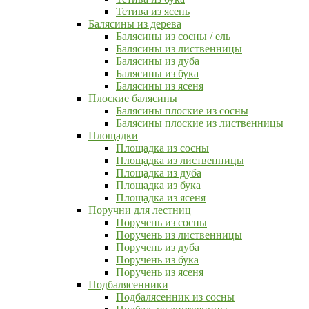
Тетива из ясень
Балясины из дерева
Балясины из сосны / ель
Балясины из лиственницы
Балясины из дуба
Балясины из бука
Балясины из ясеня
Плоские балясины
Балясины плоские из сосны
Балясины плоские из лиственницы
Площадки
Площадка из сосны
Площадка из лиственницы
Площадка из дуба
Площадка из бука
Площадка из ясеня
Поручни для лестниц
Поручень из сосны
Поручень из лиственницы
Поручень из дуба
Поручень из бука
Поручень из ясеня
Подбалясенники
Подбалясенник из сосны