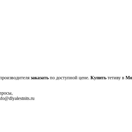
 производителя
заказать
по доступной цене.
Купить
тетиву в
Мо
просы,
o@dlyalestnits.ru