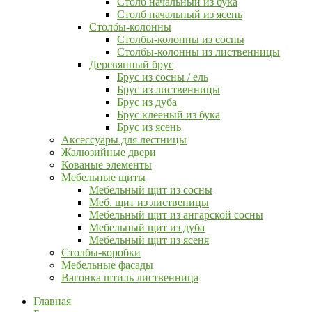
Столб начальный из бука
Столб начальный из ясень
Столбы-колонны
Столбы-колонны из сосны
Столбы-колонны из лиственницы
Деревянный брус
Брус из сосны / ель
Брус из лиственницы
Брус из дуба
Брус клееный из бука
Брус из ясень
Аксессуары для лестницы
Жалюзийные двери
Кованые элементы
Мебельные щиты
Мебельный щит из сосны
Меб. щит из лиственицы
Мебельный щит из ангарской сосны
Мебельный щит из дуба
Мебельный щит из ясеня
Столбы-коробки
Мебельные фасады
Вагонка штиль лиственница
Главная