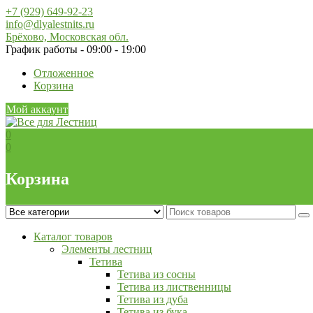
Skip
+7 (929) 649-92-23
to
info@dlyalestnits.ru
content
Брёхово, Московская обл.
График работы - 09:00 - 19:00
Отложенное
Корзина
Мой аккаунт
0
0
Корзина
Каталог товаров
Элементы лестниц
Тетива
Тетива из сосны
Тетива из лиственницы
Тетива из дуба
Тетива из бука