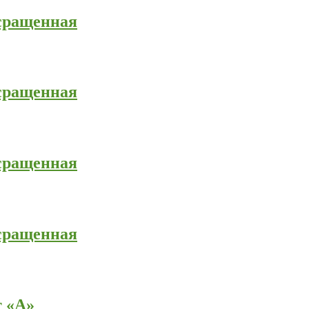
 сращенная
 сращенная
 сращенная
 сращенная
т «А»