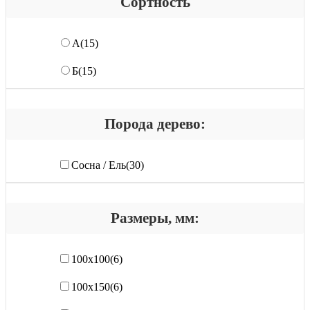
Сортность
А
(15)
Б
(15)
Порода дерево:
Сосна / Ель
(30)
Размеры, мм:
100х100
(6)
100х150
(6)