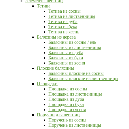
Элементы лестниц
Тетива
Тетива из сосны
Тетива из лиственницы
Тетива из дуба
Тетива из бука
Тетива из ясень
Балясины из дерева
Балясины из сосны / ель
Балясины из лиственницы
Балясины из дуба
Балясины из бука
Балясины из ясеня
Плоские балясины
Балясины плоские из сосны
Балясины плоские из лиственницы
Площадки
Площадка из сосны
Площадка из лиственницы
Площадка из дуба
Площадка из бука
Площадка из ясеня
Поручни для лестниц
Поручень из сосны
Поручень из лиственницы