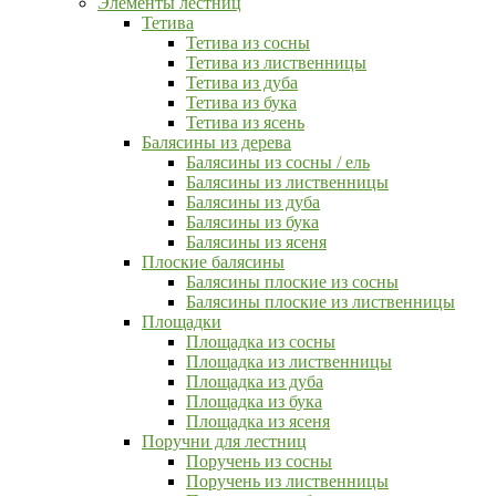
Элементы лестниц
Тетива
Тетива из сосны
Тетива из лиственницы
Тетива из дуба
Тетива из бука
Тетива из ясень
Балясины из дерева
Балясины из сосны / ель
Балясины из лиственницы
Балясины из дуба
Балясины из бука
Балясины из ясеня
Плоские балясины
Балясины плоские из сосны
Балясины плоские из лиственницы
Площадки
Площадка из сосны
Площадка из лиственницы
Площадка из дуба
Площадка из бука
Площадка из ясеня
Поручни для лестниц
Поручень из сосны
Поручень из лиственницы