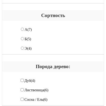
Сортность
А
(7)
Б
(5)
Э
(4)
Порода дерево:
Дуб
(4)
Лиственица
(6)
Сосна / Ель
(6)