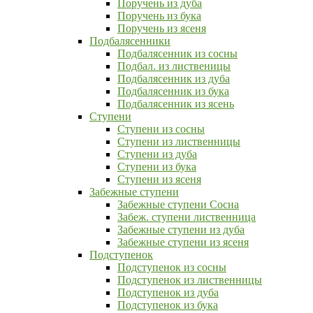
Поручень из дуба
Поручень из бука
Поручень из ясеня
Подбалясенники
Подбалясенник из сосны
Подбал. из лиственицы
Подбалясенник из дуба
Подбалясенник из бука
Подбалясенник из ясень
Ступени
Ступени из сосны
Ступени из лиственницы
Ступени из дуба
Ступени из бука
Ступени из ясеня
Забежные ступени
Забежные ступени Сосна
Забеж. ступени лиственница
Забежные ступени из дуба
Забежные ступени из ясеня
Подступенок
Подступенок из сосны
Подступенок из лиственницы
Подступенок из дуба
Подступенок из бука