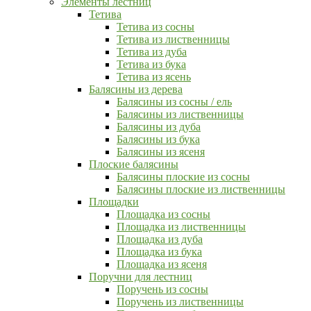
Элементы лестниц
Тетива
Тетива из сосны
Тетива из лиственницы
Тетива из дуба
Тетива из бука
Тетива из ясень
Балясины из дерева
Балясины из сосны / ель
Балясины из лиственницы
Балясины из дуба
Балясины из бука
Балясины из ясеня
Плоские балясины
Балясины плоские из сосны
Балясины плоские из лиственницы
Площадки
Площадка из сосны
Площадка из лиственницы
Площадка из дуба
Площадка из бука
Площадка из ясеня
Поручни для лестниц
Поручень из сосны
Поручень из лиственницы