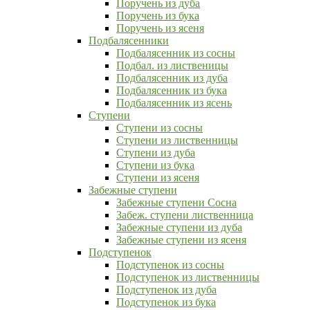
Поручень из дуба
Поручень из бука
Поручень из ясеня
Подбалясенники
Подбалясенник из сосны
Подбал. из лиственицы
Подбалясенник из дуба
Подбалясенник из бука
Подбалясенник из ясень
Ступени
Ступени из сосны
Ступени из лиственницы
Ступени из дуба
Ступени из бука
Ступени из ясеня
Забежные ступени
Забежные ступени Сосна
Забеж. ступени лиственница
Забежные ступени из дуба
Забежные ступени из ясеня
Подступенок
Подступенок из сосны
Подступенок из лиственницы
Подступенок из дуба
Подступенок из бука