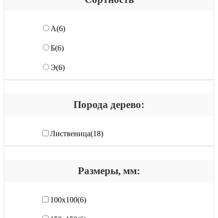
А
(6)
Б
(6)
Э
(6)
Порода дерево:
Лиственица
(18)
Размеры, мм:
100х100
(6)