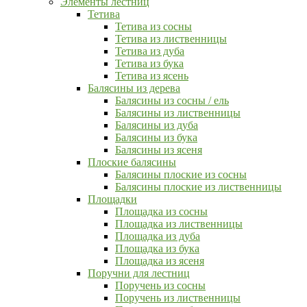
Элементы лестниц
Тетива
Тетива из сосны
Тетива из лиственницы
Тетива из дуба
Тетива из бука
Тетива из ясень
Балясины из дерева
Балясины из сосны / ель
Балясины из лиственницы
Балясины из дуба
Балясины из бука
Балясины из ясеня
Плоские балясины
Балясины плоские из сосны
Балясины плоские из лиственницы
Площадки
Площадка из сосны
Площадка из лиственницы
Площадка из дуба
Площадка из бука
Площадка из ясеня
Поручни для лестниц
Поручень из сосны
Поручень из лиственницы