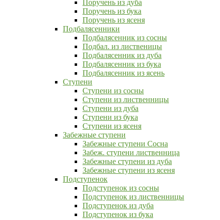
Поручень из дуба
Поручень из бука
Поручень из ясеня
Подбалясенники
Подбалясенник из сосны
Подбал. из лиственицы
Подбалясенник из дуба
Подбалясенник из бука
Подбалясенник из ясень
Ступени
Ступени из сосны
Ступени из лиственницы
Ступени из дуба
Ступени из бука
Ступени из ясеня
Забежные ступени
Забежные ступени Сосна
Забеж. ступени лиственница
Забежные ступени из дуба
Забежные ступени из ясеня
Подступенок
Подступенок из сосны
Подступенок из лиственницы
Подступенок из дуба
Подступенок из бука