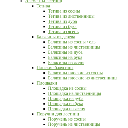
Элементы лестниц
Тетива
Тетива из сосны
Тетива из лиственницы
Тетива из дуба
Тетива из бука
Тетива из ясень
Балясины из дерева
Балясины из сосны / ель
Балясины из лиственницы
Балясины из дуба
Балясины из бука
Балясины из ясеня
Плоские балясины
Балясины плоские из сосны
Балясины плоские из лиственницы
Площадки
Площадка из сосны
Площадка из лиственницы
Площадка из дуба
Площадка из бука
Площадка из ясеня
Поручни для лестниц
Поручень из сосны
Поручень из лиственницы