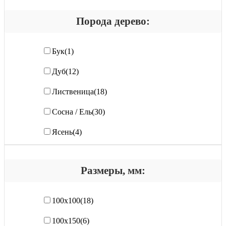
Порода дерево:
Бук
(1)
Дуб
(12)
Лиственица
(18)
Сосна / Ель
(30)
Ясень
(4)
Размеры, мм:
100х100
(18)
100х150
(6)