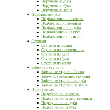
Поручень из дуба
Поручень из бука
Поручень из ясеня
Подбалясенники
Подбалясенник из сосны
Подбал. из лиственицы
Подбалясенник из дуба
Подбалясенник из бука
Подбалясенник из ясень
Ступени
Ступени из сосны
Ступени из лиственницы
Ступени из дуба
Ступени из бука
Ступени из ясеня
Забежные ступени
Забежные ступени Сосна
Забеж. ступени лиственница
Забежные ступени из дуба
Забежные ступени из ясеня
Подступенок
Подступенок из сосны
Подступенок из лиственницы
Подступенок из дуба
Подступенок из бука