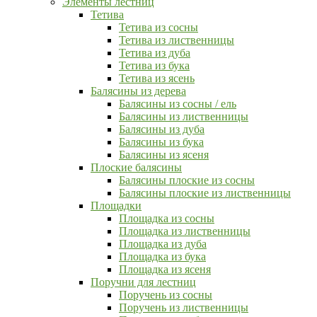
Элементы лестниц
Тетива
Тетива из сосны
Тетива из лиственницы
Тетива из дуба
Тетива из бука
Тетива из ясень
Балясины из дерева
Балясины из сосны / ель
Балясины из лиственницы
Балясины из дуба
Балясины из бука
Балясины из ясеня
Плоские балясины
Балясины плоские из сосны
Балясины плоские из лиственницы
Площадки
Площадка из сосны
Площадка из лиственницы
Площадка из дуба
Площадка из бука
Площадка из ясеня
Поручни для лестниц
Поручень из сосны
Поручень из лиственницы