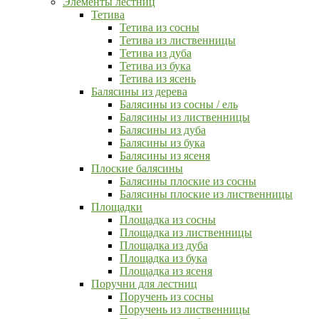
Элементы лестниц
Тетива
Тетива из сосны
Тетива из лиственницы
Тетива из дуба
Тетива из бука
Тетива из ясень
Балясины из дерева
Балясины из сосны / ель
Балясины из лиственницы
Балясины из дуба
Балясины из бука
Балясины из ясеня
Плоские балясины
Балясины плоские из сосны
Балясины плоские из лиственницы
Площадки
Площадка из сосны
Площадка из лиственницы
Площадка из дуба
Площадка из бука
Площадка из ясеня
Поручни для лестниц
Поручень из сосны
Поручень из лиственницы