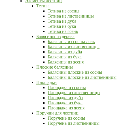
Элементы лестниц
Тетива
Тетива из сосны
Тетива из лиственницы
Тетива из дуба
Тетива из бука
Тетива из ясень
Балясины из дерева
Балясины из сосны / ель
Балясины из лиственницы
Балясины из дуба
Балясины из бука
Балясины из ясеня
Плоские балясины
Балясины плоские из сосны
Балясины плоские из лиственницы
Площадки
Площадка из сосны
Площадка из лиственницы
Площадка из дуба
Площадка из бука
Площадка из ясеня
Поручни для лестниц
Поручень из сосны
Поручень из лиственницы