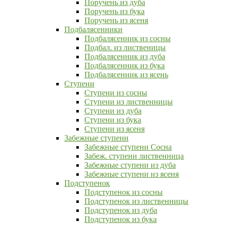
Поручень из дуба
Поручень из бука
Поручень из ясеня
Подбалясенники
Подбалясенник из сосны
Подбал. из лиственицы
Подбалясенник из дуба
Подбалясенник из бука
Подбалясенник из ясень
Ступени
Ступени из сосны
Ступени из лиственницы
Ступени из дуба
Ступени из бука
Ступени из ясеня
Забежные ступени
Забежные ступени Сосна
Забеж. ступени лиственница
Забежные ступени из дуба
Забежные ступени из ясеня
Подступенок
Подступенок из сосны
Подступенок из лиственницы
Подступенок из дуба
Подступенок из бука