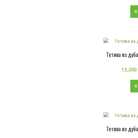
В
Тетива из дуб
13,200
В
Тетива из дуб