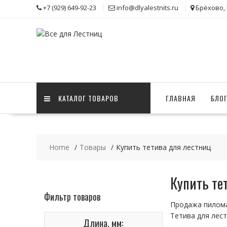
Skip
+7 (929) 649-92-23
info@dlyalestnits.ru
Брёхово,
to
content
КАТАЛОГ ТОВАРОВ
ГЛАВНАЯ
БЛО
Home
Товары
Купить тетива для лестниц
Купить те
Фильтр товаров
Продажа пилома
Тетива для лес
Длина, мм: