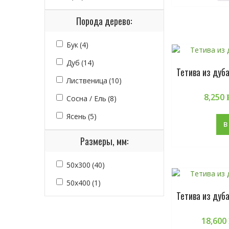
Порода дерево:
Бук
(4)
Дуб
(14)
Тетива из дуб
Лиственица
(10)
8,250
Сосна / Ель
(8)
Ясень
(5)
В
Размеры, мм:
50х300
(40)
50х400
(1)
Тетива из дуб
18,600