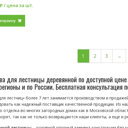
/ цена за шт.
Р
 корзину
1
2
3
→
ва для лестницы деревянной по доступной цене 
регионы и по России. Бесплатная консультация 
для лестниц» более 7 лет занимается производством и продаже
довать как надежный поставщик качественной продукции. Из на
о отделка во многих загородных домах как в Московской области
ворят, так как не только возвращаются наши клиенты, а еще и р
нной лестницы
– основной опорный элемент конструкции без к