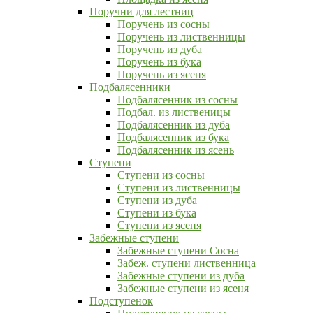
Поручни для лестниц
Поручень из сосны
Поручень из лиственницы
Поручень из дуба
Поручень из бука
Поручень из ясеня
Подбалясенники
Подбалясенник из сосны
Подбал. из лиственицы
Подбалясенник из дуба
Подбалясенник из бука
Подбалясенник из ясень
Ступени
Ступени из сосны
Ступени из лиственницы
Ступени из дуба
Ступени из бука
Ступени из ясеня
Забежные ступени
Забежные ступени Сосна
Забеж. ступени лиственница
Забежные ступени из дуба
Забежные ступени из ясеня
Подступенок