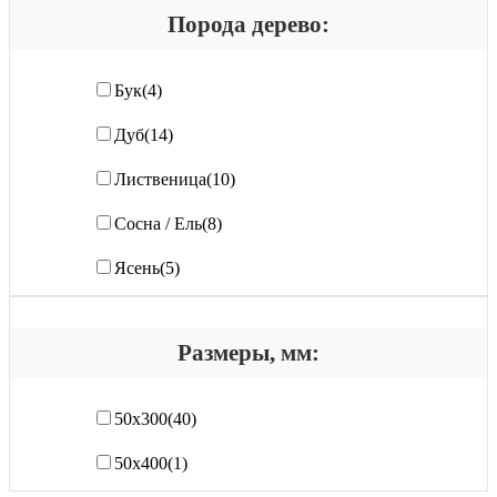
Порода дерево:
Бук
(4)
Дуб
(14)
Лиственица
(10)
Сосна / Ель
(8)
Ясень
(5)
Размеры, мм:
50х300
(40)
50х400
(1)