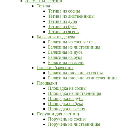
Элементы лестниц
Тетива
Тетива из сосны
Тетива из лиственницы
Тетива из дуба
Тетива из бука
Тетива из ясень
Балясины из дерева
Балясины из сосны / ель
Балясины из лиственницы
Балясины из дуба
Балясины из бука
Балясины из ясеня
Плоские балясины
Балясины плоские из сосны
Балясины плоские из лиственницы
Площадки
Площадка из сосны
Площадка из лиственницы
Площадка из дуба
Площадка из бука
Площадка из ясеня
Поручни для лестниц
Поручень из сосны
Поручень из лиственницы