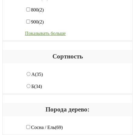
800
(2)
900
(2)
Показывать больше
Сортность
А
(35)
Б
(34)
Порода дерево:
Сосна / Ель
(69)