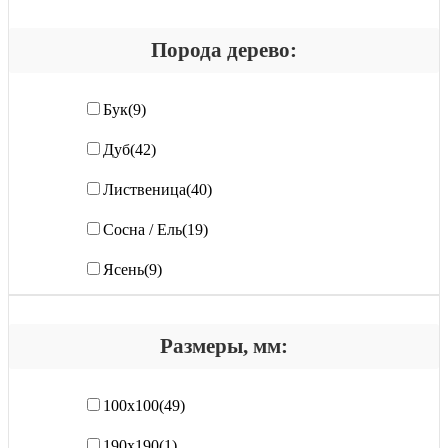
Порода дерево:
Бук
(9)
Дуб
(42)
Лиственица
(40)
Сосна / Ель
(19)
Ясень
(9)
Размеры, мм:
100х100
(49)
190x190
(1)