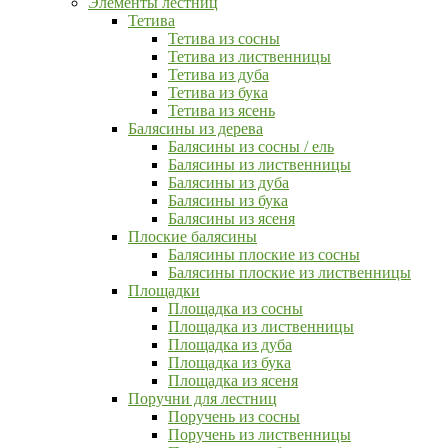
Элементы лестниц
Тетива
Тетива из сосны
Тетива из лиственницы
Тетива из дуба
Тетива из бука
Тетива из ясень
Балясины из дерева
Балясины из сосны / ель
Балясины из лиственницы
Балясины из дуба
Балясины из бука
Балясины из ясеня
Плоские балясины
Балясины плоские из сосны
Балясины плоские из лиственницы
Площадки
Площадка из сосны
Площадка из лиственницы
Площадка из дуба
Площадка из бука
Площадка из ясеня
Поручни для лестниц
Поручень из сосны
Поручень из лиственницы