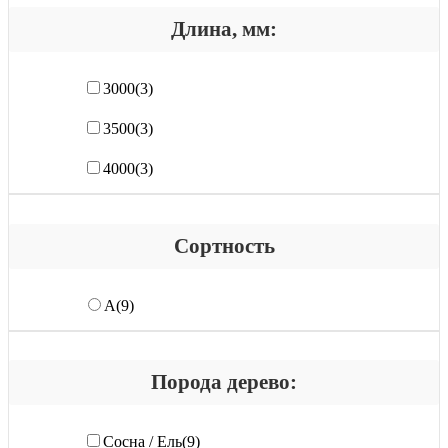
Длина, мм:
3000
(3)
3500
(3)
4000
(3)
Сортность
А
(9)
Порода дерево:
Сосна / Ель
(9)