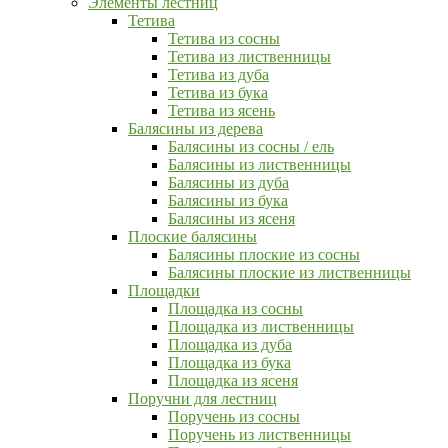
Элементы лестниц
Тетива
Тетива из сосны
Тетива из лиственницы
Тетива из дуба
Тетива из бука
Тетива из ясень
Балясины из дерева
Балясины из сосны / ель
Балясины из лиственницы
Балясины из дуба
Балясины из бука
Балясины из ясеня
Плоские балясины
Балясины плоские из сосны
Балясины плоские из лиственницы
Площадки
Площадка из сосны
Площадка из лиственницы
Площадка из дуба
Площадка из бука
Площадка из ясеня
Поручни для лестниц
Поручень из сосны
Поручень из лиственницы