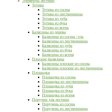
Элементы лестниц
Тетива
Тетива из сосны
Тетива из лиственницы
Тетива из дуба
Тетива из бука
Тетива из ясень
Балясины из дерева
Балясины из сосны / ель
Балясины из лиственницы
Балясины из дуба
Балясины из бука
Балясины из ясеня
Плоские балясины
Балясины плоские из сосны
Балясины плоские из лиственницы
Площадки
Площадка из сосны
Площадка из лиственницы
Площадка из дуба
Площадка из бука
Площадка из ясеня
Поручни для лестниц
Поручень из сосны
Поручень из лиственницы