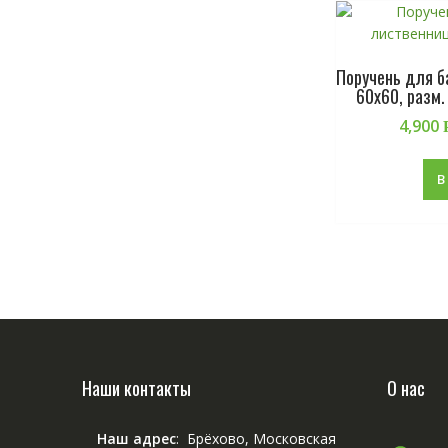
Поручень для 
60х60, разм
4,900
В
Наши контакты
О нас
Наш адрес
: Брёхово, Московская