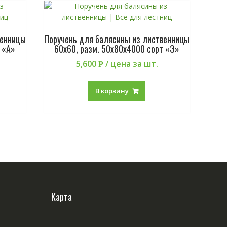
венницы
Поручень для балясины из лиственницы
 «А»
60х60, разм. 50х80х4000 сорт «Э»
5,600
/ цена за шт.
Р
В корзину
Карта