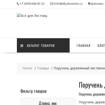
Skip
+7 (929) 649-92-23
info@dlyalestnits.ru
Брёхово,
to
content
КАТАЛОГ ТОВАРОВ
ГЛАВНАЯ
БЛО
Home
Товары
Поручень деревянный листвен
Поручень
Фильтр товаров
Поручень деревян
Длина, мм:
Поручень дерев