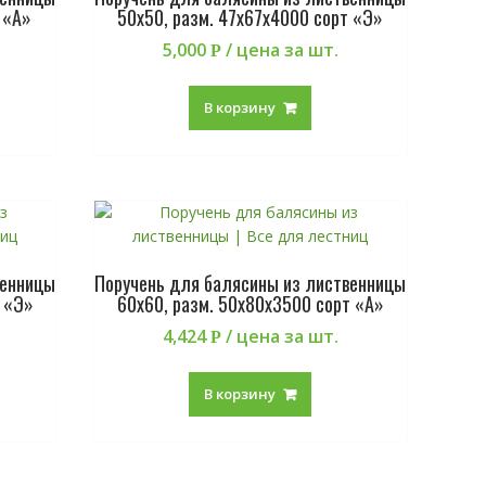
 «А»
50х50, разм. 47х67х4000 сорт «Э»
5,000
/ цена за шт.
Р
В корзину
венницы
Поручень для балясины из лиственницы
 «Э»
60х60, разм. 50х80х3500 сорт «А»
4,424
/ цена за шт.
Р
В корзину