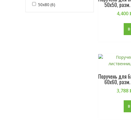
50х50, разм
50х80
(6)
4,400
В
Поручень для 
60х60, разм
3,788
В