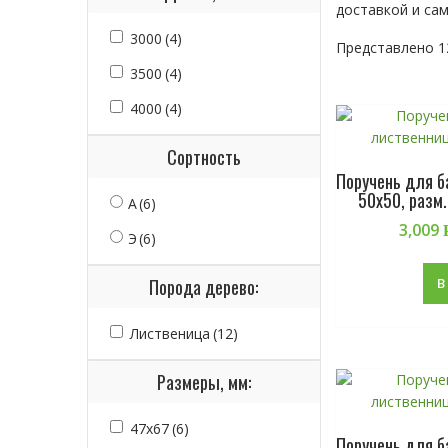
доставкой и са
3000
(4)
Представлено 1
3500
(4)
4000
(4)
Сортность
Поручень для 
50х50, разм
А
(6)
3,009
Э
(6)
Порода дерево:
В
Лиственица
(12)
Размеры, мм:
47х67
(6)
Поручень для 