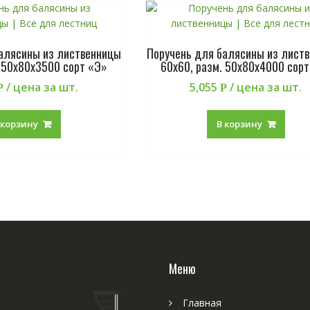
балясины из лиственницы
Поручень для балясины из лист
. 50х80х3500 сорт «Э»
60х60, разм. 50х80х4000 сорт
/ цена за шт.
5,055
/ цена за шт.
Р
Р
 корзину
В корзину
Меню
Главная