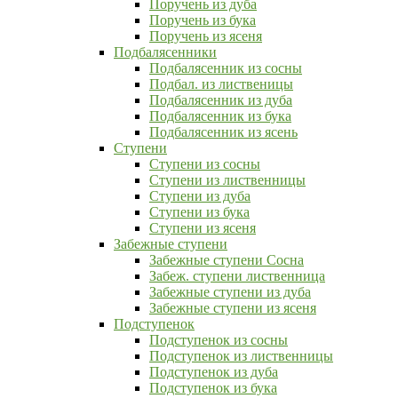
Поручень из дуба
Поручень из бука
Поручень из ясеня
Подбалясенники
Подбалясенник из сосны
Подбал. из лиственицы
Подбалясенник из дуба
Подбалясенник из бука
Подбалясенник из ясень
Ступени
Ступени из сосны
Ступени из лиственницы
Ступени из дуба
Ступени из бука
Ступени из ясеня
Забежные ступени
Забежные ступени Сосна
Забеж. ступени лиственница
Забежные ступени из дуба
Забежные ступени из ясеня
Подступенок
Подступенок из сосны
Подступенок из лиственницы
Подступенок из дуба
Подступенок из бука