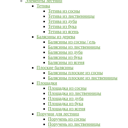
Элементы лестниц
Тетива
Тетива из сосны
Тетива из лиственницы
Тетива из дуба
Тетива из бука
Тетива из ясень
Балясины из дерева
Балясины из сосны / ель
Балясины из лиственницы
Балясины из дуба
Балясины из бука
Балясины из ясеня
Плоские балясины
Балясины плоские из сосны
Балясины плоские из лиственницы
Площадки
Площадка из сосны
Площадка из лиственницы
Площадка из дуба
Площадка из бука
Площадка из ясеня
Поручни для лестниц
Поручень из сосны
Поручень из лиственницы