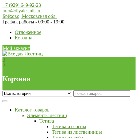
Skip
+7 (929) 649-92-23
to
info@dlyalestnits.ru
content
Брёхово, Московская обл.
График работы - 09:00 - 19:00
Отложенное
Корзина
Мой аккаунт
0
0
Корзина
Каталог товаров
Элементы лестниц
Тетива
Тетива из сосны
Тетива из лиственницы
Тетива из дуба