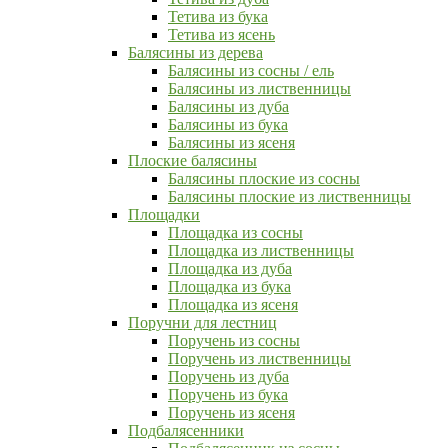
Тетива из бука
Тетива из ясень
Балясины из дерева
Балясины из сосны / ель
Балясины из лиственницы
Балясины из дуба
Балясины из бука
Балясины из ясеня
Плоские балясины
Балясины плоские из сосны
Балясины плоские из лиственницы
Площадки
Площадка из сосны
Площадка из лиственницы
Площадка из дуба
Площадка из бука
Площадка из ясеня
Поручни для лестниц
Поручень из сосны
Поручень из лиственницы
Поручень из дуба
Поручень из бука
Поручень из ясеня
Подбалясенники