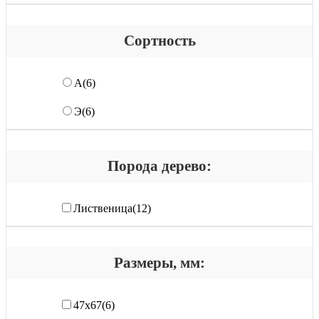
Сортность
А
(6)
Э
(6)
Порода дерево:
Лиственица
(12)
Размеры, мм:
47х67
(6)