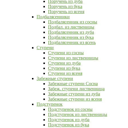
Поручень из дуба
Поручень из бука
Поручень из ясеня
Подбалясенники
Подбалясенник из сосны
Подбал. из лиственицы
Подбалясенник из дуба
Подбалясенник из бука
Подбалясенник из ясень
Ступени
Ступени из сосны
Ступени из лиственницы
Ступени из дуба
Ступени из бука
Ступени из ясеня
Забежные ступени
Забежные ступени Сосна
Забеж. ступени лиственница
Забежные ступени из дуба
Забежные ступени из ясеня
Подступенок
Подступенок из сосны
Подступенок из лиственницы
Подступенок из дуба
Подступенок из бука