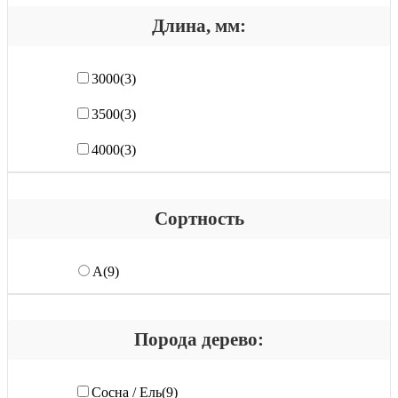
Длина, мм:
3000
(3)
3500
(3)
4000
(3)
Сортность
А
(9)
Порода дерево:
Сосна / Ель
(9)