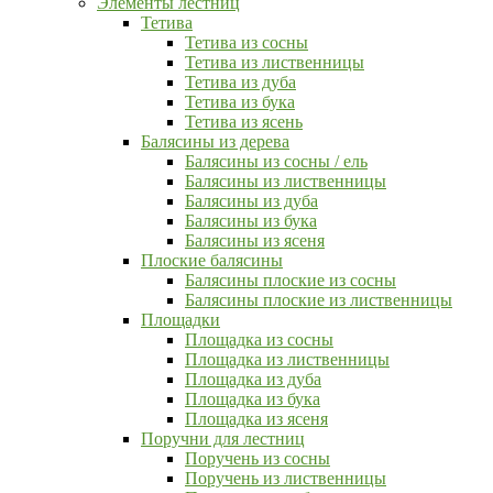
Элементы лестниц
Тетива
Тетива из сосны
Тетива из лиственницы
Тетива из дуба
Тетива из бука
Тетива из ясень
Балясины из дерева
Балясины из сосны / ель
Балясины из лиственницы
Балясины из дуба
Балясины из бука
Балясины из ясеня
Плоские балясины
Балясины плоские из сосны
Балясины плоские из лиственницы
Площадки
Площадка из сосны
Площадка из лиственницы
Площадка из дуба
Площадка из бука
Площадка из ясеня
Поручни для лестниц
Поручень из сосны
Поручень из лиственницы