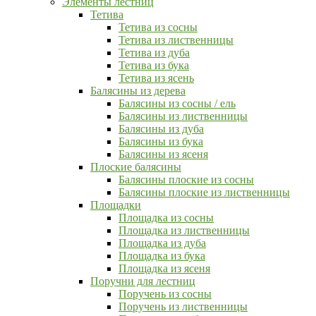
Элементы лестниц
Тетива
Тетива из сосны
Тетива из лиственницы
Тетива из дуба
Тетива из бука
Тетива из ясень
Балясины из дерева
Балясины из сосны / ель
Балясины из лиственницы
Балясины из дуба
Балясины из бука
Балясины из ясеня
Плоские балясины
Балясины плоские из сосны
Балясины плоские из лиственницы
Площадки
Площадка из сосны
Площадка из лиственницы
Площадка из дуба
Площадка из бука
Площадка из ясеня
Поручни для лестниц
Поручень из сосны
Поручень из лиственницы