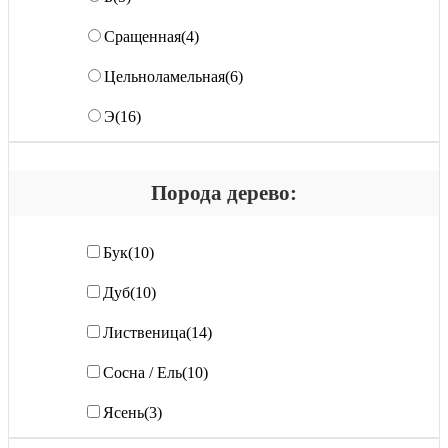
Сращенная
(4)
Цельноламельная
(6)
Э
(16)
Порода дерево:
Бук
(10)
Дуб
(10)
Лиственица
(14)
Сосна / Ель
(10)
Ясень
(3)