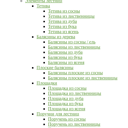
Элементы лестниц
Тетива
Тетива из сосны
Тетива из лиственницы
Тетива из дуба
Тетива из бука
Тетива из ясень
Балясины из дерева
Балясины из сосны / ель
Балясины из лиственницы
Балясины из дуба
Балясины из бука
Балясины из ясеня
Плоские балясины
Балясины плоские из сосны
Балясины плоские из лиственницы
Площадки
Площадка из сосны
Площадка из лиственницы
Площадка из дуба
Площадка из бука
Площадка из ясеня
Поручни для лестниц
Поручень из сосны
Поручень из лиственницы