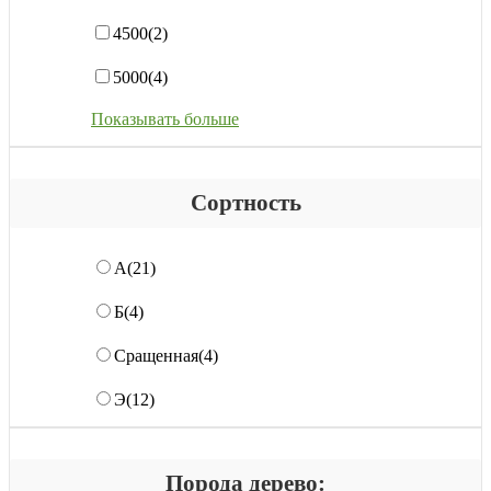
4500
(2)
5000
(4)
Показывать больше
Сортность
А
(21)
Б
(4)
Сращенная
(4)
Э
(12)
Порода дерево: