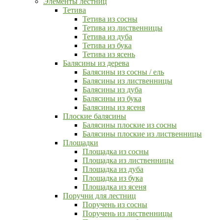
Элементы лестниц
Тетива
Тетива из сосны
Тетива из лиственницы
Тетива из дуба
Тетива из бука
Тетива из ясень
Балясины из дерева
Балясины из сосны / ель
Балясины из лиственницы
Балясины из дуба
Балясины из бука
Балясины из ясеня
Плоские балясины
Балясины плоские из сосны
Балясины плоские из лиственницы
Площадки
Площадка из сосны
Площадка из лиственницы
Площадка из дуба
Площадка из бука
Площадка из ясеня
Поручни для лестниц
Поручень из сосны
Поручень из лиственницы