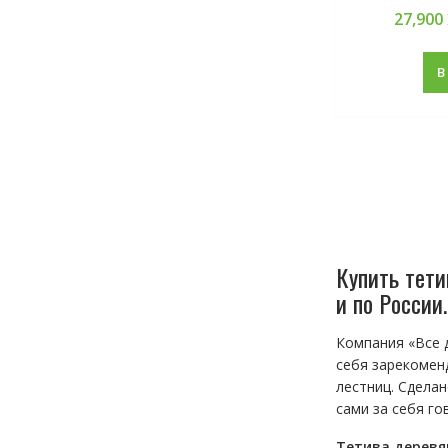
27,900
В
Купить тети
и по России
Компания «Все 
себя зарекомен
лестниц. Сделан
сами за себя го
Тетива деревя