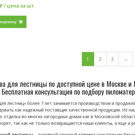
/ цена за шт.
Р
 корзину
1
2
3
→
ва для лестницы по доступной цене в Москве и 
. Бесплатная консультация по подбору пиломатер
для лестниц» более 7 лет занимается производством и продаже
довать как надежный поставщик качественной продукции. Из на
о отделка во многих загородных домах как в Московской области
ворят, так как не только возвращаются наши клиенты, а еще и р
нной лестницы
– основной опорный элемент конструкции без к