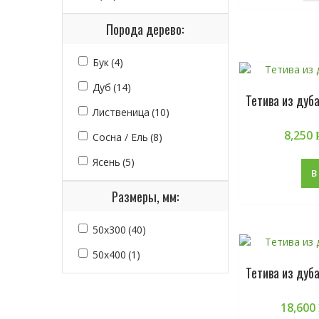
Порода дерево:
Бук
(4)
Дуб
(14)
Тетива из дуб
Лиственица
(10)
8,250
Сосна / Ель
(8)
Ясень
(5)
В
Размеры, мм:
50х300
(40)
50х400
(1)
Тетива из дуб
18,600