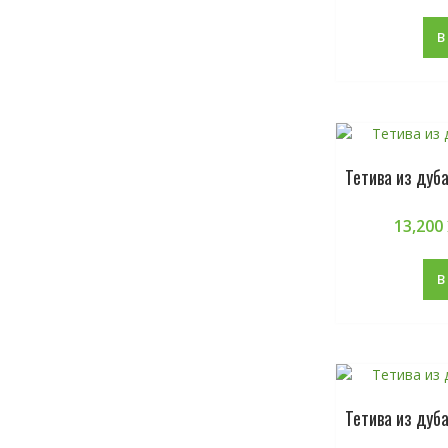
В
Тетива из дуб
13,200
В
Тетива из дуб