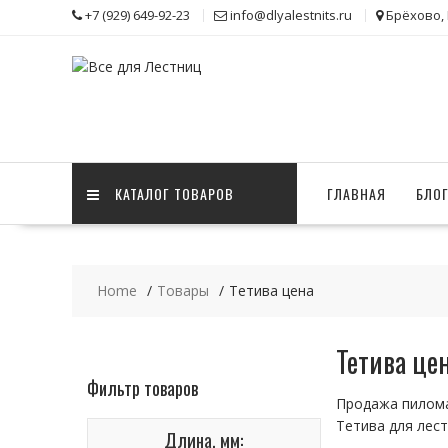
Skip
+7 (929) 649-92-23
info@dlyalestnits.ru
Брёхово,
to
content
КАТАЛОГ ТОВАРОВ
ГЛАВНАЯ
БЛО
Home
Товары
Тетива цена
Тетива це
Фильтр товаров
Продажа пилома
Тетива для лес
Длина, мм: