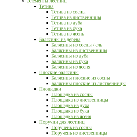
Элементы лестниц
Тетива
Тетива из сосны
Тетива из лиственницы
Тетива из дуба
Тетива из бука
Тетива из ясень
Балясины из дерева
Балясины из сосны / ель
Балясины из лиственницы
Балясины из дуба
Балясины из бука
Балясины из ясеня
Плоские балясины
Балясины плоские из сосны
Балясины плоские из лиственницы
Площадки
Площадка из сосны
Площадка из лиственницы
Площадка из дуба
Площадка из бука
Площадка из ясеня
Поручни для лестниц
Поручень из сосны
Поручень из лиственницы