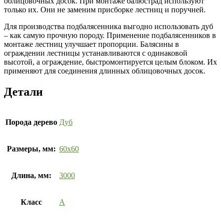
облицовочных досок. При монтаже балюстрад используют
только их. Они не заменим присборке лестниц и поручней.
Для производства подбалясенника выгодно использовать дуб
– как самую прочную породу. Применение подбалясенников в
монтаже лестниц улучшает пропорции. Балясины в
ограждении лестницы устанавливаются с одинаковой
высотой, а ограждение, быстромонтируется целым блоком. Их
применяют для соединения длинных облицовочных досок.
Детали
Порода дерево
Дуб
Размеры, мм:
60х60
Длина, мм:
3000
Класс
А