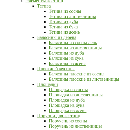
Элементы лестниц
Тетива
Тетива из сосны
Тетива из лиственницы
Тетива из дуба
Тетива из бука
Тетива из ясень
Балясины из дерева
Балясины из сосны / ель
Балясины из лиственницы
Балясины из дуба
Балясины из бука
Балясины из ясеня
Плоские балясины
Балясины плоские из сосны
Балясины плоские из лиственницы
Площадки
Площадка из сосны
Площадка из лиственницы
Площадка из дуба
Площадка из бука
Площадка из ясеня
Поручни для лестниц
Поручень из сосны
Поручень из лиственницы