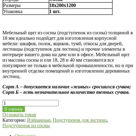
Размеры
18х200х1200
Упаковка
1 шт.
Мебельный щит из сосны (подступенок из сосны) толщиной в
18 мм идеально подойдет для изготовления корпусной
мебели: шкафов, полок, ящиков, тумб, откосы для дверей,
лестницы (подступенок для лестниц) и прочие элементы в
интерьере вашего дома на даче или в офисе. Мебельный щит
из массива сосны и ели 18, 28 и 40 мм становится все
популярнее не только в мебельной промышленности, но и при
внутренней отделке помещений и изготовлении деревянных
лестниц.
Сорт А – допускается наличие «живых» сросшихся сучков;
Сорт Б – есть незначительное количество темных сучков.
Количество
Подступенок
В корзину
из
Отложить товар
сосны
Категории:
Избранные
,
Подступенок для лестниц
,
18х200,
Подступенок из сосны
длина
1200
Описание