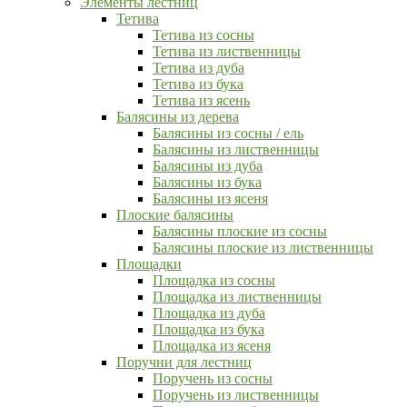
Элементы лестниц
Тетива
Тетива из сосны
Тетива из лиственницы
Тетива из дуба
Тетива из бука
Тетива из ясень
Балясины из дерева
Балясины из сосны / ель
Балясины из лиственницы
Балясины из дуба
Балясины из бука
Балясины из ясеня
Плоские балясины
Балясины плоские из сосны
Балясины плоские из лиственницы
Площадки
Площадка из сосны
Площадка из лиственницы
Площадка из дуба
Площадка из бука
Площадка из ясеня
Поручни для лестниц
Поручень из сосны
Поручень из лиственницы