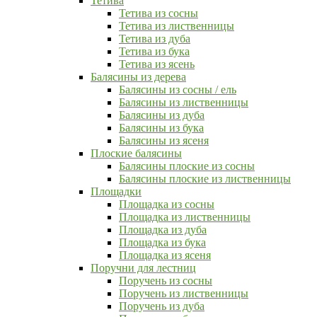
Тетива
Тетива из сосны
Тетива из лиственницы
Тетива из дуба
Тетива из бука
Тетива из ясень
Балясины из дерева
Балясины из сосны / ель
Балясины из лиственницы
Балясины из дуба
Балясины из бука
Балясины из ясеня
Плоские балясины
Балясины плоские из сосны
Балясины плоские из лиственницы
Площадки
Площадка из сосны
Площадка из лиственницы
Площадка из дуба
Площадка из бука
Площадка из ясеня
Поручни для лестниц
Поручень из сосны
Поручень из лиственницы
Поручень из дуба