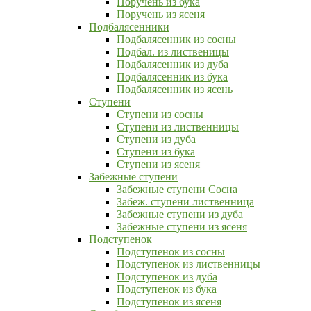
Поручень из бука
Поручень из ясеня
Подбалясенники
Подбалясенник из сосны
Подбал. из лиственицы
Подбалясенник из дуба
Подбалясенник из бука
Подбалясенник из ясень
Ступени
Ступени из сосны
Ступени из лиственницы
Ступени из дуба
Ступени из бука
Ступени из ясеня
Забежные ступени
Забежные ступени Сосна
Забеж. ступени лиственница
Забежные ступени из дуба
Забежные ступени из ясеня
Подступенок
Подступенок из сосны
Подступенок из лиственницы
Подступенок из дуба
Подступенок из бука
Подступенок из ясеня