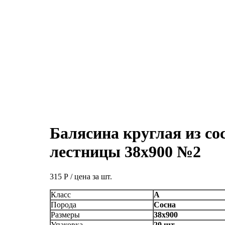
Балясина круглая из со
лестницы 38х900 №2
315
Р
/ цена за шт.
Класс
А
Порода
Сосна
Размеры
38х900
Упаковка
20 шт.