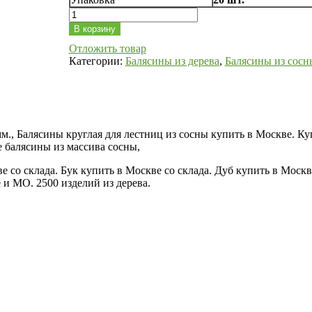
Количество
Балясина
В корзину
круглая
Отложить товар
из
Категории:
Балясины из дерева
,
Балясины из сосны
сосны
для
лестницы
38х900
№2
мм., Балясины круглая для лестниц из сосны купить в Москве. К
 балясины из массива сосны,
 со склада. Бук купить в Москве со склада. Дуб купить в Москв
 и МО. 2500 изделий из дерева.