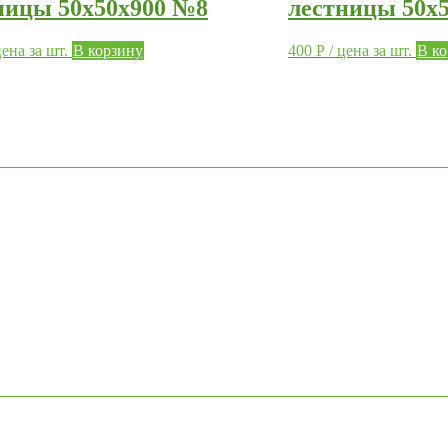
ницы 50х50х900 №8
лестницы 50х
цена за шт.
В корзину
400
Р
/ цена за шт.
В к