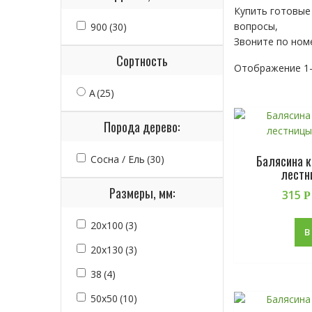
Купить готовые
вопросы,
900
(30)
Звоните по ном
Сортность
Отображение 1–
А
(25)
Порода дерево:
Балясина к
Сосна / Ель
(30)
лестн
Размеры, мм:
315
Р
20х100
(3)
В
20х130
(3)
38
(4)
50х50
(10)