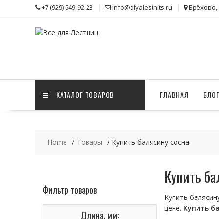
Skip
+7 (929) 649-92-23
info@dlyalestnits.ru
Брёхово,
to
content
КАТАЛОГ ТОВАРОВ
ГЛАВНАЯ
БЛО
Home
Товары
Купить балясину сосна
Купить ба
Фильтр товаров
Купить балясин
цене.
Купить
б
Длина, мм: