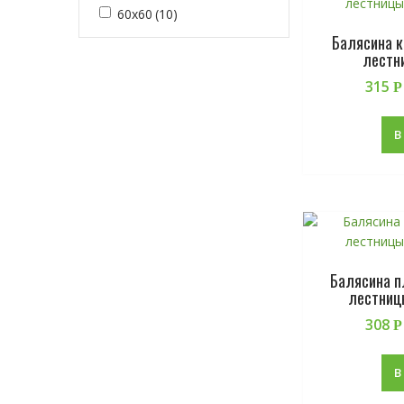
60х60
(10)
Балясина к
лестн
315
Р
В
Балясина п
лестниц
308
Р
В