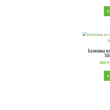
В
Балясины из
50
400
Р
В