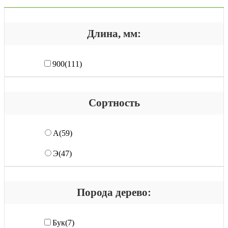
Длина, мм:
900
(111)
Сортность
А
(59)
Э
(47)
Порода дерево:
Бук
(7)