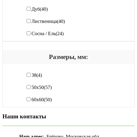
Дуб
(40)
Лиственица
(40)
Сосна / Ель
(24)
Размеры, мм:
38
(4)
50х50
(57)
60х60
(50)
Наши контакты
Наш адрес
: Брёхово, Московская обл.