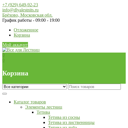
Skip
+7 (929) 649-92-23
to
info@dlyalestnits.ru
content
Брёхово, Московская обл.
График работы - 09:00 - 19:00
Отложенное
Корзина
Мой аккаунт
0
0
Корзина
Каталог товаров
Элементы лестниц
Тетива
Тетива из сосны
Тетива из лиственницы
Тетива из дуба