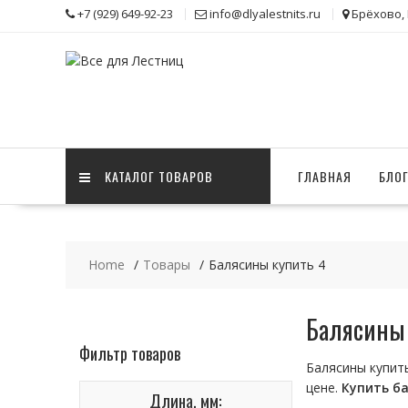
Skip
+7 (929) 649-92-23
info@dlyalestnits.ru
Брёхово,
to
content
КАТАЛОГ ТОВАРОВ
ГЛАВНАЯ
БЛО
Home
Товары
Балясины купить 4
Балясины 
Фильтр товаров
Балясины купить
цене.
Купить
б
Длина, мм: