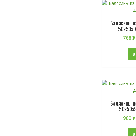
Балясины и
50х50х9
768
Р
В
Балясины и
50х50х
900
Р
В