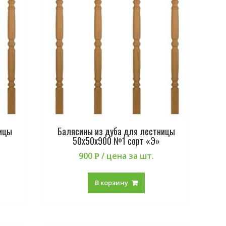
ицы
Балясины из дуба для лестницы
50х50х900 №1 сорт «Э»
900
/ цена за шт.
Р
В корзину