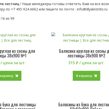
ля лестниц
! Наши менеджеры готовы ответить Вам на все воз
еру по
+7 495-924-6662 или пишите по почте : info@dlyalestnits.ru
16 из 99
руглая из сосны для
Балясина круглая из сосны 
ицы 38х900 №1
лестницы 38х900 №2
/ цена за шт.
315
/ цена за шт.
Р
 корзину
В корзину
з бука для лестницы
Балясины из бука для лестн
Квадрат с проточкой
50х50х900 Лебедь