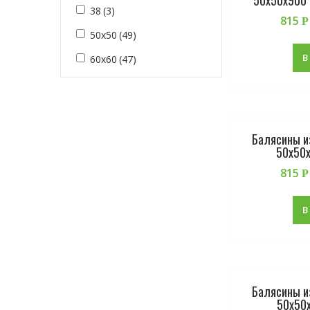
38
(3)
815
Р
50х50
(49)
В
60х60
(47)
Балясины и
50х50х
815
Р
В
Балясины и
50х50