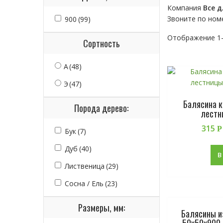
Компания
Все д
Звоните по ном
900
(99)
Отображение 1–
Сортность
А
(48)
Э
(47)
Балясина к
Порода дерево:
лестн
315
Р
Бук
(7)
Дуб
(40)
В
Лиственица
(29)
Сосна / Ель
(23)
Размеры, мм:
Балясины и
50х50х900 