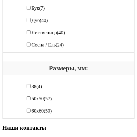
Бук
(7)
Дуб
(40)
Лиственица
(40)
Сосна / Ель
(24)
Размеры, мм:
38
(4)
50х50
(57)
60х60
(50)
Наши контакты