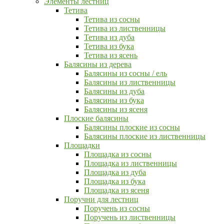
Элементы лестниц
Тетива
Тетива из сосны
Тетива из лиственницы
Тетива из дуба
Тетива из бука
Тетива из ясень
Балясины из дерева
Балясины из сосны / ель
Балясины из лиственницы
Балясины из дуба
Балясины из бука
Балясины из ясеня
Плоские балясины
Балясины плоские из сосны
Балясины плоские из лиственницы
Площадки
Площадка из сосны
Площадка из лиственницы
Площадка из дуба
Площадка из бука
Площадка из ясеня
Поручни для лестниц
Поручень из сосны
Поручень из лиственницы