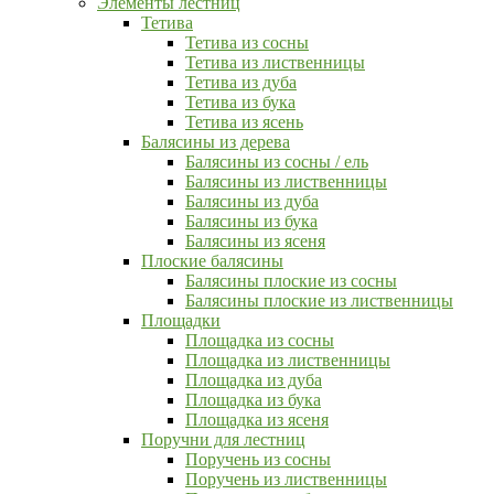
Элементы лестниц
Тетива
Тетива из сосны
Тетива из лиственницы
Тетива из дуба
Тетива из бука
Тетива из ясень
Балясины из дерева
Балясины из сосны / ель
Балясины из лиственницы
Балясины из дуба
Балясины из бука
Балясины из ясеня
Плоские балясины
Балясины плоские из сосны
Балясины плоские из лиственницы
Площадки
Площадка из сосны
Площадка из лиственницы
Площадка из дуба
Площадка из бука
Площадка из ясеня
Поручни для лестниц
Поручень из сосны
Поручень из лиственницы