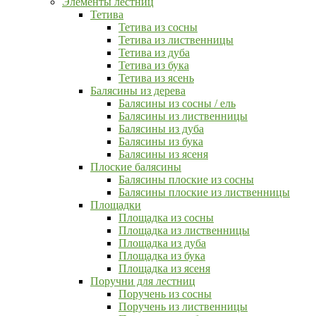
Элементы лестниц
Тетива
Тетива из сосны
Тетива из лиственницы
Тетива из дуба
Тетива из бука
Тетива из ясень
Балясины из дерева
Балясины из сосны / ель
Балясины из лиственницы
Балясины из дуба
Балясины из бука
Балясины из ясеня
Плоские балясины
Балясины плоские из сосны
Балясины плоские из лиственницы
Площадки
Площадка из сосны
Площадка из лиственницы
Площадка из дуба
Площадка из бука
Площадка из ясеня
Поручни для лестниц
Поручень из сосны
Поручень из лиственницы