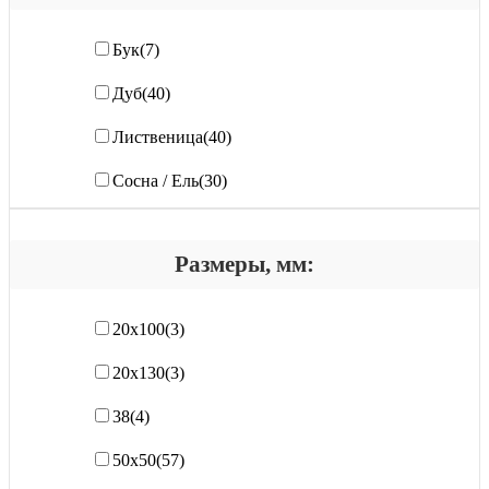
Бук
(7)
Дуб
(40)
Лиственица
(40)
Сосна / Ель
(30)
Размеры, мм:
20х100
(3)
20х130
(3)
38
(4)
50х50
(57)