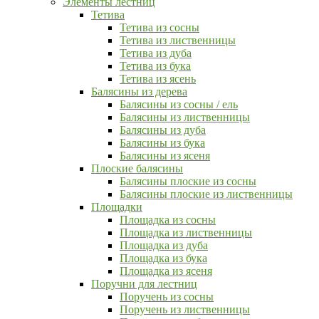
Элементы лестниц
Тетива
Тетива из сосны
Тетива из лиственницы
Тетива из дуба
Тетива из бука
Тетива из ясень
Балясины из дерева
Балясины из сосны / ель
Балясины из лиственницы
Балясины из дуба
Балясины из бука
Балясины из ясеня
Плоские балясины
Балясины плоские из сосны
Балясины плоские из лиственницы
Площадки
Площадка из сосны
Площадка из лиственницы
Площадка из дуба
Площадка из бука
Площадка из ясеня
Поручни для лестниц
Поручень из сосны
Поручень из лиственницы