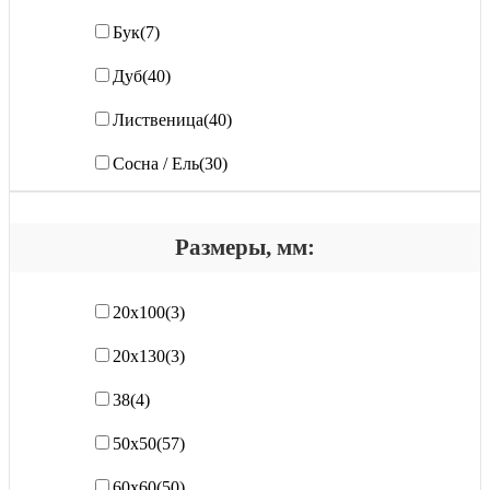
Бук
(7)
Дуб
(40)
Лиственица
(40)
Сосна / Ель
(30)
Размеры, мм:
20х100
(3)
20х130
(3)
38
(4)
50х50
(57)
60х60
(50)