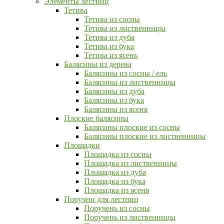
Элементы лестниц
Тетива
Тетива из сосны
Тетива из лиственницы
Тетива из дуба
Тетива из бука
Тетива из ясень
Балясины из дерева
Балясины из сосны / ель
Балясины из лиственницы
Балясины из дуба
Балясины из бука
Балясины из ясеня
Плоские балясины
Балясины плоские из сосны
Балясины плоские из лиственницы
Площадки
Площадка из сосны
Площадка из лиственницы
Площадка из дуба
Площадка из бука
Площадка из ясеня
Поручни для лестниц
Поручень из сосны
Поручень из лиственницы