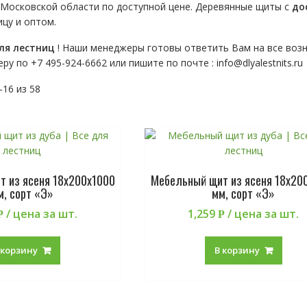
 Московской области по доступной цене. Деревянные щиты с
до
цу и оптом.
ля лестниц
! Наши менеджеры готовы ответить Вам на все воз
еру по
+7 495-924-6662 или пишите по почте : info@dlyalestnits.ru
16 из 58
 из ясеня 18х200х1000
Мебельный щит из ясеня 18х20
м, сорт «Э»
мм, сорт «Э»
/ цена за шт.
1,259
/ цена за шт.
Р
Р
 корзину
В корзину