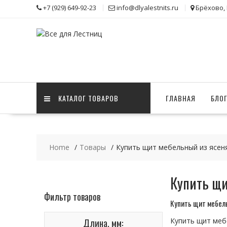
Skip
+7 (929) 649-92-23
info@dlyalestnits.ru
Брёхово,
to
content
КАТАЛОГ ТОВАРОВ
ГЛАВНАЯ
БЛО
Home
Товары
Купить щит мебельный из ясен
Купить щи
Фильтр товаров
Купить щит мебел
Длина, мм:
Купить щит меб