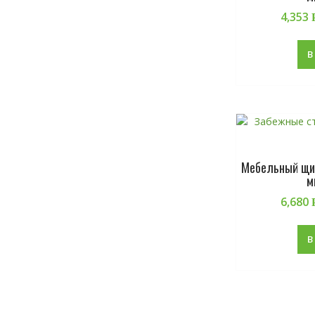
4,353
В
Мебельный щит
м
6,680
В