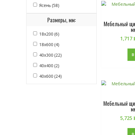
Ясень
(58)
Размеры, мм:
Мебельный щит
м
18х200
(6)
1,717
18х600
(4)
В
40х300
(22)
40х400
(2)
40х600
(24)
Мебельный щит
м
5,725
В