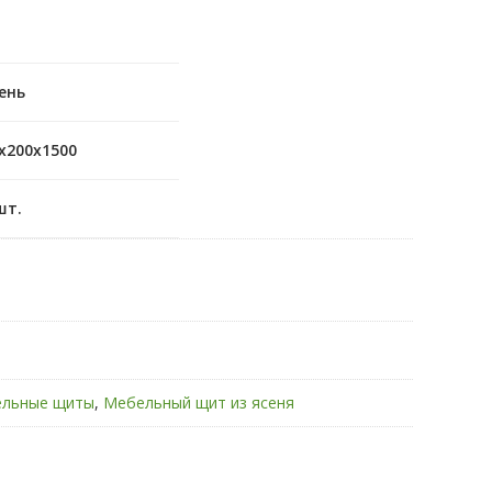
ень
х200х15
00
шт.
льные щиты
,
Мебельный щит из ясеня