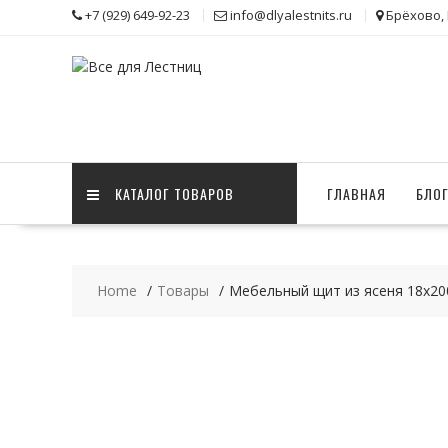
Skip
+7 (929) 649-92-23
info@dlyalestnits.ru
Брёхово,
to
content
КАТАЛОГ ТОВАРОВ
ГЛАВНАЯ
БЛО
Home
Товары
Мебельный щит из ясеня 18х20