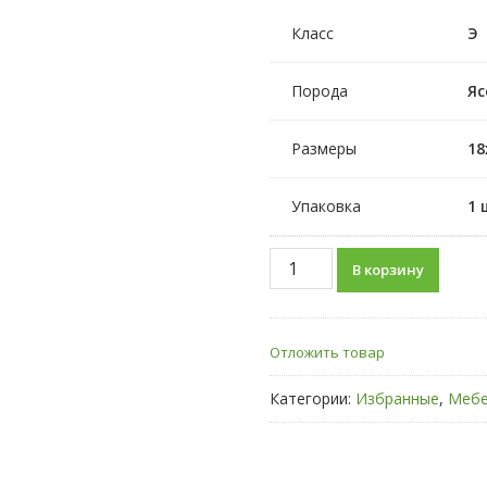
Класс
Э
Порода
Яс
Размеры
18
Упаковка
1 
Количество
В корзину
Мебельный
щит
из
Отложить товар
ясеня
18х200х1500
Категории:
Избранные
,
Мебе
мм,
сорт
«Э»