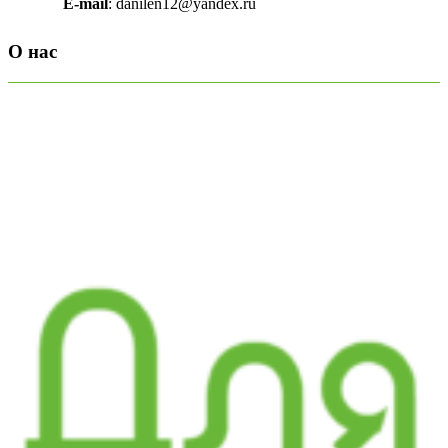
E-mail
: danilen12@yandex.ru
О нас