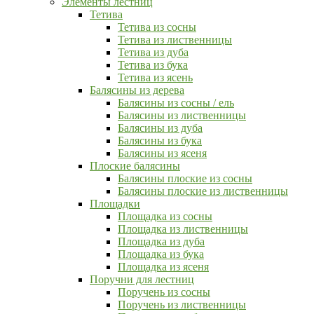
Элементы лестниц
Тетива
Тетива из сосны
Тетива из лиственницы
Тетива из дуба
Тетива из бука
Тетива из ясень
Балясины из дерева
Балясины из сосны / ель
Балясины из лиственницы
Балясины из дуба
Балясины из бука
Балясины из ясеня
Плоские балясины
Балясины плоские из сосны
Балясины плоские из лиственницы
Площадки
Площадка из сосны
Площадка из лиственницы
Площадка из дуба
Площадка из бука
Площадка из ясеня
Поручни для лестниц
Поручень из сосны
Поручень из лиственницы