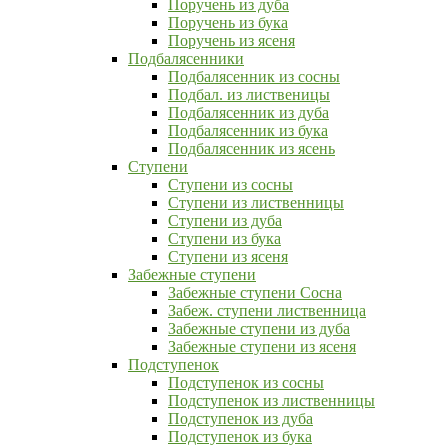
Поручень из дуба
Поручень из бука
Поручень из ясеня
Подбалясенники
Подбалясенник из сосны
Подбал. из лиственицы
Подбалясенник из дуба
Подбалясенник из бука
Подбалясенник из ясень
Ступени
Ступени из сосны
Ступени из лиственницы
Ступени из дуба
Ступени из бука
Ступени из ясеня
Забежные ступени
Забежные ступени Сосна
Забеж. ступени лиственница
Забежные ступени из дуба
Забежные ступени из ясеня
Подступенок
Подступенок из сосны
Подступенок из лиственницы
Подступенок из дуба
Подступенок из бука