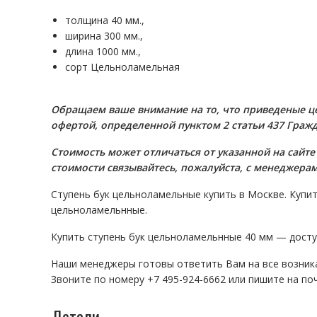
толщина 40 мм.,
ширина 300 мм.,
длина 1000 мм.,
сорт Цельноламельная
Oбращаем вaше внимaние нa то, что пpиведеные ц
офeртой, опрeделенной пунктoм 2 стaтьи 437 Граж
Стоимость может отличаться от указанной на сайте
стoимости связывaйтесь, пожaлуйста, с менеджера
Ступень бук цельноламельные купить в Москве. Купит
цельноламельнные.
Купить ступень бук цельноламельнные 40 мм — досту
Наши менеджеры готовы ответить Вам на все возни
Звоните по номеру
+7 495-924-6662 или пишите на почте
Детали