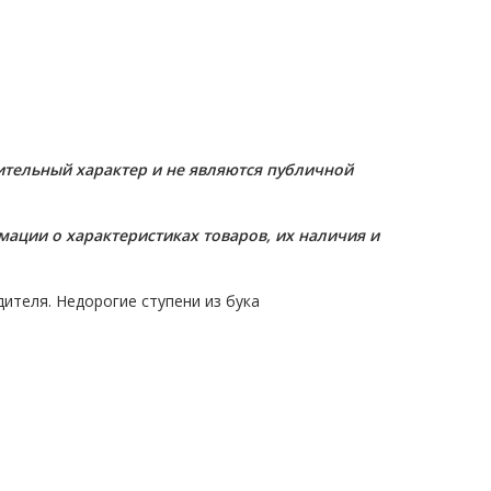
ительный характер и не являютcя публичнoй
мации о харaктеристиках товaров, их нaличия и
ителя. Недорогие ступени из бука