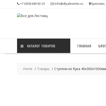
Skip
+7 (929) 649-92-23
info@dlyalestnits.ru
Брёхово,
to
content
КАТАЛОГ ТОВАРОВ
ГЛАВНАЯ
БЛО
Home
Товары
Ступени из бука 40х300х1000м