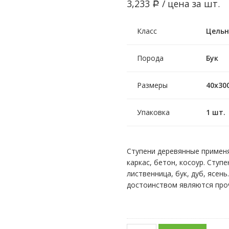
3,233
/ цена за шт.
Р
Класс
Цельн
Порода
Бук
Размеры
40х30
Упаковка
1 шт.
Ступени деревянные примен
каркас, бетон, косоур. Ступ
лиственница, бук, дуб, ясен
достоинством являются проч
Количество