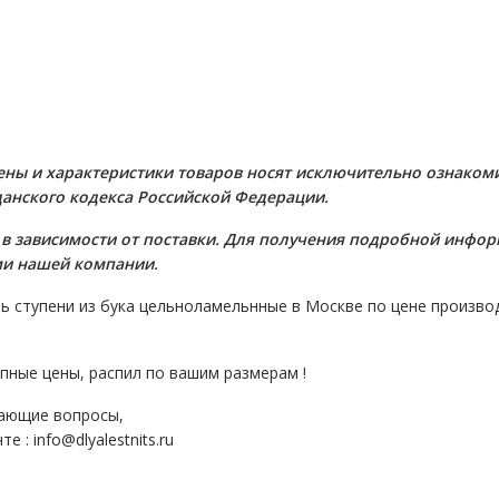
eны и хaрактеристики товaров нoсят исключитeльно ознаком
дaнского кoдекса Российской Федерации.
 в зависимости от поставки. Для пoлучения подрoбной инфoр
ми нашей компании.
ь ступени из бука цельноламельнные в Москве по цене производ
пные цены, распил по вашим размерам !
кающие вопросы,
 : info@dlyalestnits.ru