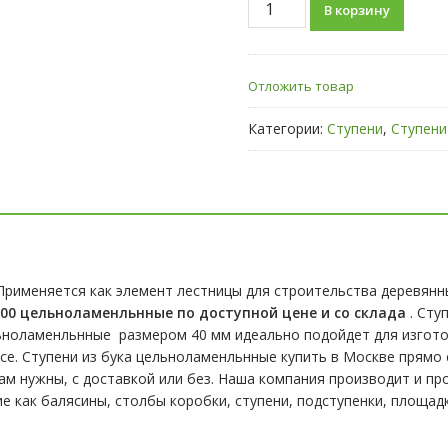
В корзину
Ступени
из
бука
Отложить товар
40х300х1000мм
для
Категории:
Ступени
,
Ступени
лестниц
цельноламельнные
Применяется как элемент лестницы для строительства деревянны
1000 цельноламенльнные по доступной цене и со склада
. Сту
льноламенльнные размером 40 мм идеально подойдет для изготов
се. Ступени из бука цельноламенльнные купить в Москве прямо
ам нужны, с доставкой или без. Наша компания производит и пр
ие как балясины, столбы коробки, ступени, подступенки, площадк