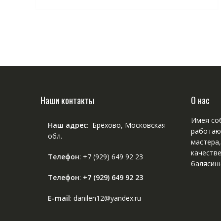
Наши контакты
О нас
Имея соб
Наш адрес
: Брёхово, Московская
работаю
обл.
мастера
качестве
Телефон
:
+7 (929) 649 92 23
балясины
Телефон
:
+7 (929) 649 92 23
E-mail
: danilen12@yandex.ru