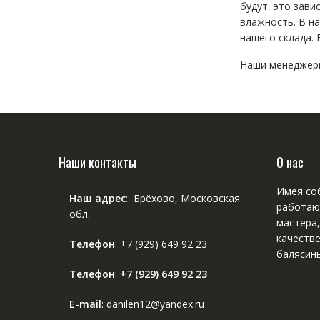
будут, это зави
влажность. В н
нашего склада.
Наши менеджеры
Наши контакты
О нас
Имея соб
Наш адрес
: Брёхово, Московская
работаю
обл.
мастера
качестве
Телефон
:
+7 (929) 649 92 23
балясины
Телефон
:
+7 (929) 649 92 23
E-mail
: danilen12@yandex.ru