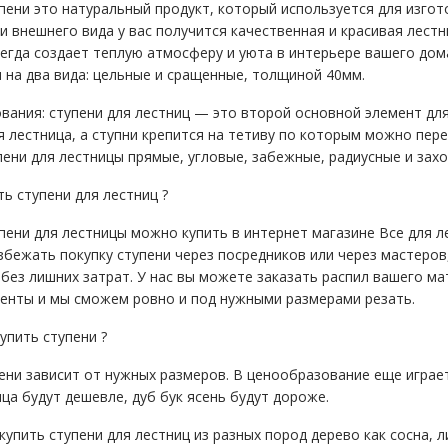
пени это натуральный продукт, который используется для изгот
и внешнего вида у вас получится качественная и красивая лест
сегда создает теплую атмосферу и уюта в интерьере вашего дом
 на два вида: цельные и сращенные, толщиной 40мм.
ания: ступени для лестниц — это второй основной элемент для 
я лестница, а ступни крепится на тетиву по которым можно пер
ени для лестницы прямые, угловые, забежные, радиусные и захо
ь ступени для лестниц ?
ени для лестницы можно купить в интернет магазине Все для ле
збежать покупку ступени через посредников или через мастеров
без лишних затрат. У нас вы можете заказать распил вашего ма
енты и мы сможем ровно и под нужными размерами резать.
упить ступени ?
ни зависит от нужных размеров. В ценообразование еще играет 
ца будут дешевле, дуб бук ясень будут дороже.
упить ступени для лестниц из разных пород дерево как сосна, л