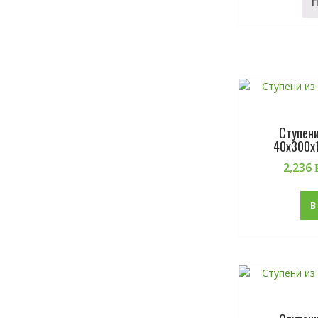
Ступен
40х300х
2,236
В