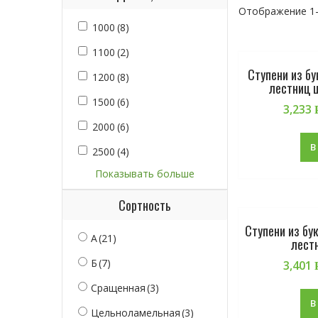
Отображение 1–
1000
(8)
1100
(2)
Ступени из б
1200
(8)
лестниц 
1500
(6)
3,233
2000
(6)
В
2500
(4)
Показывать больше
Сортность
Ступени из бу
А
(21)
лест
Б
(7)
3,401
Сращенная
(3)
В
Цельноламельная
(3)