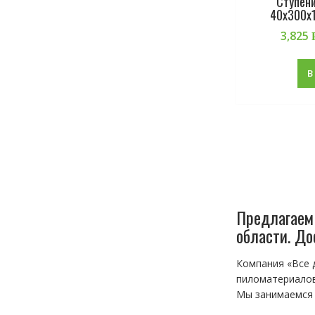
Ступен
40х300х
3,825
В
Предлагаем 
области. До
Компания «Все 
пиломатериалов
Мы занимаемся 