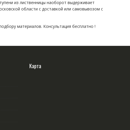
т ступени из лиственницы наоборот выдерживает
осковской области с доставкой или самовывозом с
одбору материалов. Консультация бесплатно !
Карта