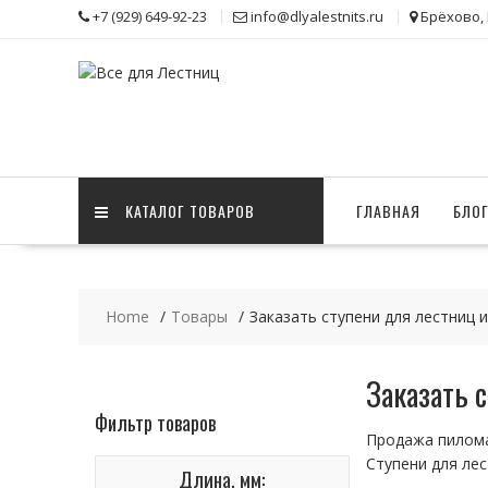
Skip
+7 (929) 649-92-23
info@dlyalestnits.ru
Брёхово,
to
content
КАТАЛОГ ТОВАРОВ
ГЛАВНАЯ
БЛО
Home
Товары
Заказать ступени для лестниц 
Заказать 
Фильтр товаров
Продажа пилома
Ступени для ле
Длина, мм: