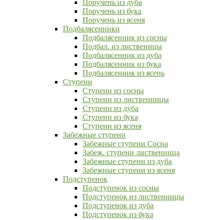
Поручень из дуба
Поручень из бука
Поручень из ясеня
Подбалясенники
Подбалясенник из сосны
Подбал. из лиственицы
Подбалясенник из дуба
Подбалясенник из бука
Подбалясенник из ясень
Ступени
Ступени из сосны
Ступени из лиственницы
Ступени из дуба
Ступени из бука
Ступени из ясеня
Забежные ступени
Забежные ступени Сосна
Забеж. ступени лиственница
Забежные ступени из дуба
Забежные ступени из ясеня
Подступенок
Подступенок из сосны
Подступенок из лиственницы
Подступенок из дуба
Подступенок из бука