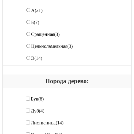
А
(21)
Б
(7)
Сращенная
(3)
Цельноламельная
(3)
Э
(14)
Порода дерево:
Бук
(6)
Дуб
(4)
Лиственица
(14)