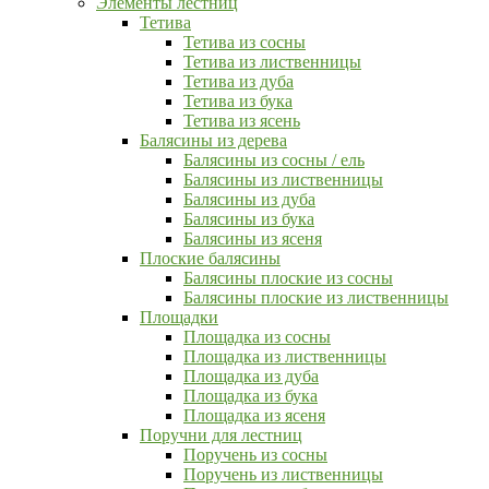
Элементы лестниц
Тетива
Тетива из сосны
Тетива из лиственницы
Тетива из дуба
Тетива из бука
Тетива из ясень
Балясины из дерева
Балясины из сосны / ель
Балясины из лиственницы
Балясины из дуба
Балясины из бука
Балясины из ясеня
Плоские балясины
Балясины плоские из сосны
Балясины плоские из лиственницы
Площадки
Площадка из сосны
Площадка из лиственницы
Площадка из дуба
Площадка из бука
Площадка из ясеня
Поручни для лестниц
Поручень из сосны
Поручень из лиственницы