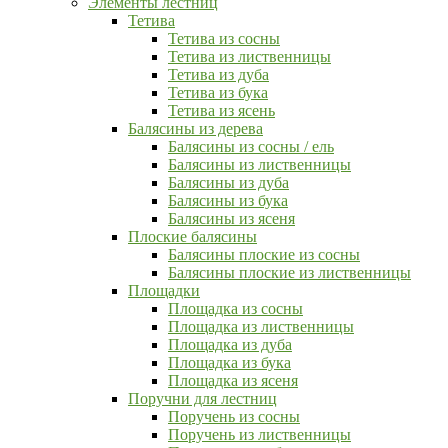
Элементы лестниц
Тетива
Тетива из сосны
Тетива из лиственницы
Тетива из дуба
Тетива из бука
Тетива из ясень
Балясины из дерева
Балясины из сосны / ель
Балясины из лиственницы
Балясины из дуба
Балясины из бука
Балясины из ясеня
Плоские балясины
Балясины плоские из сосны
Балясины плоские из лиственницы
Площадки
Площадка из сосны
Площадка из лиственницы
Площадка из дуба
Площадка из бука
Площадка из ясеня
Поручни для лестниц
Поручень из сосны
Поручень из лиственницы