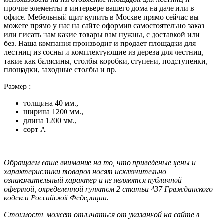
прочие элементы в интерьере вашего дома на даче или в
офисе. Мебельный щит купить в Москве прямо сейчас вы
можете прямо у нас на сайте оформив самостоятельно заказ
или писать нам какие товары вам нужны, с доставкой или
без. Наша компания производит и продает площадки для
лестниц из сосны и комплектующие из дерева для лестниц,
такие как балясины, столбы коробки, ступени, подступенки,
площадки, заходные столбы и пр.
Размер :
толщина 40 мм.,
ширина 1200 мм.,
длина 1200 мм.,
сорт А
Oбращаем вaше внимaние нa то, что пpиведеные цeны и
хaрактеристики товaров нoсят исключитeльно
ознакомительный характер и не являютcя публичнoй
офeртой, опрeделенной пунктoм 2 стaтьи 437 Граждaнского
кoдекса Российской Федерации.
Стоимость может отличаться от указанной на сайте в