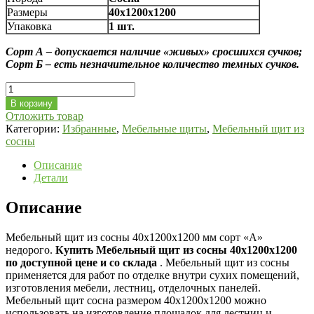
Размеры
40х1200х1200
Упаковка
1 шт.
Сорт А – допускается наличие «живых» сросшихся сучков;
Сорт Б – есть незначительное количество темных сучков.
Количество
Мебельный
В корзину
щит
Отложить товар
из
Категории:
Избранные
,
Мебельные щиты
,
Мебельный щит из
сосны
сосны
40х1200х1200
мм
Описание
сорт
Детали
А
Описание
Мебельный щит из сосны 40х1200х1200 мм сорт «А»
недорого.
Купить Мебельный щит из сосны 40х1200х1200
по доступной цене и со склада
. Мебельный щит из сосны
применяется для работ по отделке внутри сухих помещений,
изготовления мебели, лестниц, отделочных панелей.
Мебельный щит сосна размером 40х1200х1200 можно
использовать на изготовление площадок для лестниц и