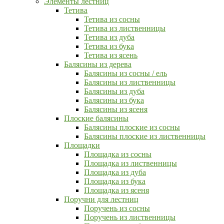
Элементы лестниц
Тетива
Тетива из сосны
Тетива из лиственницы
Тетива из дуба
Тетива из бука
Тетива из ясень
Балясины из дерева
Балясины из сосны / ель
Балясины из лиственницы
Балясины из дуба
Балясины из бука
Балясины из ясеня
Плоские балясины
Балясины плоские из сосны
Балясины плоские из лиственницы
Площадки
Площадка из сосны
Площадка из лиственницы
Площадка из дуба
Площадка из бука
Площадка из ясеня
Поручни для лестниц
Поручень из сосны
Поручень из лиственницы