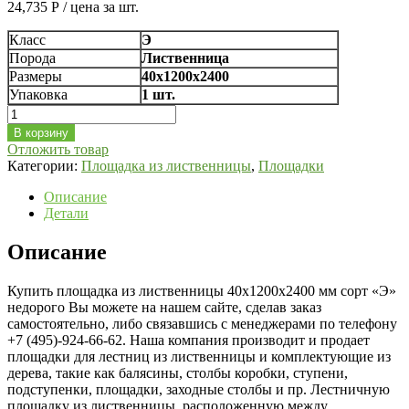
24,735
Р
/ цена за шт.
Класс
Э
Порода
Лиственница
Размеры
40х1200х2400
Упаковка
1 шт.
Количество
Площадка
В корзину
из
Отложить товар
лиственницы
Категории:
Площадка из лиственницы
,
Площадки
40х1200х2400
мм
Описание
сорт
Детали
«Э»
Описание
Купить площадка из лиственницы 40х1200х2400 мм сорт «Э»
недорого Вы можете на нашем сайте, сделав заказ
самостоятельно, либо связавшись с менеджерами по телефону
+7 (495)-924-66-62. Наша компания производит и продает
площадки для лестниц из лиственницы и комплектующие из
дерева, такие как балясины, столбы коробки, ступени,
подступенки, площадки, заходные столбы и пр. Лестничную
площадку из лиственницы, расположенную между