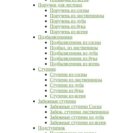
Поручни для лестниц
Поручень из сосны
Поручень из лиственницы
Поручень из дуба
Поручень из бука
Поручень из ясеня
Подбалясенники
Подбалясенник из сосны
Подбал. из лиственицы
Подбалясенник из дуба
Подбалясенник из бука
Подбалясенник из ясень
Ступени
Ступени из сосны
Ступени из лиственницы
Ступени из дуба
Ступени из бука
Ступени из ясеня
Забежные ступени
Забежные ступени Сосна
Забеж. ступени лиственница
Забежные ступени из дуба
Забежные ступени из ясеня
Подступенок