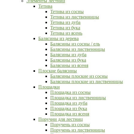
Элементы лестниц
Тетива
Тетива из сосны
Тетива из лиственницы
Тетива из дуба
Тетива из бука
Тетива из ясень
Балясины из дерева
Балясины из сосны / ель
Балясины из лиственницы
Балясины из дуба
Балясины из бука
Балясины из ясеня
Плоские балясины
Балясины плоские из сосны
Балясины плоские из лиственницы
Площадки
Площадка из сосны
Площадка из лиственницы
Площадка из дуба
Площадка из бука
Площадка из ясеня
Поручни для лестниц
Поручень из сосны
Поручень из лиственницы