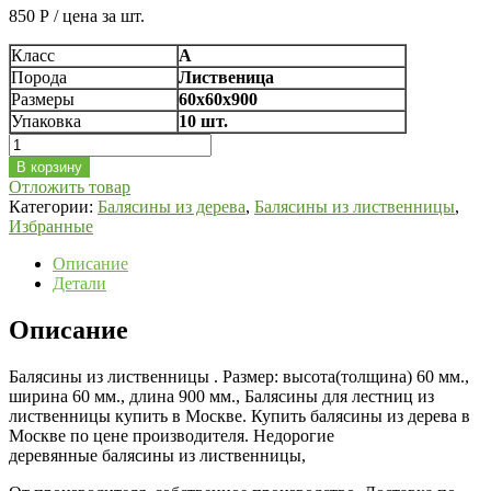
850
Р
/ цена за шт.
Класс
А
Порода
Лиственица
Размеры
60х60х900
Упаковка
10 шт.
Количество
Балясины
В корзину
из
Отложить товар
лиственницы
Категории:
Балясины из дерева
,
Балясины из лиственницы
,
для
Избранные
лестницы
60х60х900
Описание
сорт
Детали
«А»
№7
Описание
Балясины из лиственницы . Размер: высота(толщина) 60 мм.,
ширина 60 мм., длина 900 мм., Балясины для лестниц из
лиственницы купить в Москве. Купить балясины из дерева в
Москве по цене производителя. Недорогие
деревянные балясины из лиственницы,